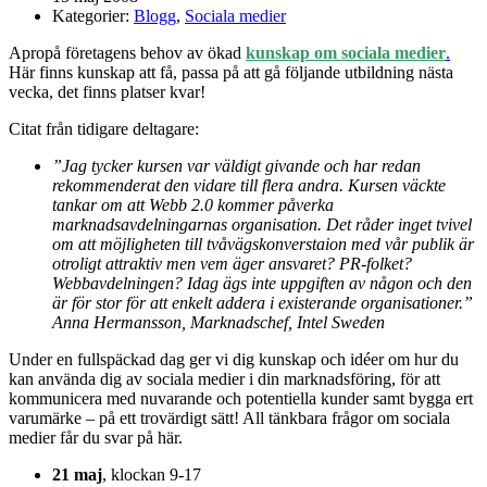
Kategorier:
Blogg
,
Sociala medier
Apropå företagens behov av ökad
kunskap om sociala medier
.
Här finns kunskap att få, passa på att gå följande utbildning nästa
vecka, det finns platser kvar!
Citat från tidigare deltagare:
”Jag tycker kursen var väldigt givande och har redan
rekommenderat den vidare till flera andra. Kursen väckte
tankar om att Webb 2.0 kommer påverka
marknadsavdelningarnas organisation. Det råder inget tvivel
om att möjligheten till tvåvägskonverstaion med vår publik är
otroligt attraktiv men vem äger ansvaret? PR-folket?
Webbavdelningen? Idag ägs inte uppgiften av någon och den
är för stor för att enkelt addera i existerande organisationer.”
Anna Hermansson, Marknadschef, Intel Sweden
Under en fullspäckad dag ger vi dig kunskap och idéer om hur du
kan använda dig av sociala medier i din marknadsföring, för att
kommunicera med nuvarande och potentiella kunder samt bygga ert
varumärke – på ett trovärdigt sätt! All tänkbara frågor om sociala
medier får du svar på här.
21 maj
, klockan 9-17