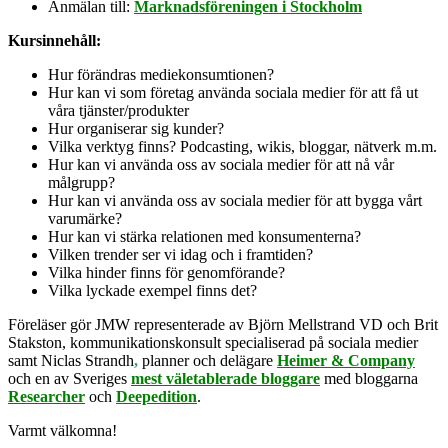
Anmälan till:
Marknadsföreningen i Stockholm
Kursinnehåll:
Hur förändras mediekonsumtionen?
Hur kan vi som företag använda sociala medier för att få ut
våra tjänster/produkter
Hur organiserar sig kunder?
Vilka verktyg finns? Podcasting, wikis, bloggar, nätverk m.m.
Hur kan vi använda oss av sociala medier för att nå vår
målgrupp?
Hur kan vi använda oss av sociala medier för att bygga vårt
varumärke?
Hur kan vi stärka relationen med konsumenterna?
Vilken trender ser vi idag och i framtiden?
Vilka hinder finns för genomförande?
Vilka lyckade exempel finns det?
Föreläser gör JMW representerade av Björn Mellstrand VD och Brit
Stakston, kommunikationskonsult specialiserad på sociala medier
sam
t
Niclas Strandh
,
planner och delägare
Heimer & Company
och en av Sveriges
mest väletablerade bloggare
med bloggarna
Researcher
och
Deepedition
.
Varmt välkomna!