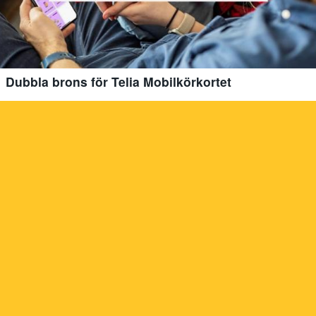
Dubbla brons för Telia Mobilkörkortet