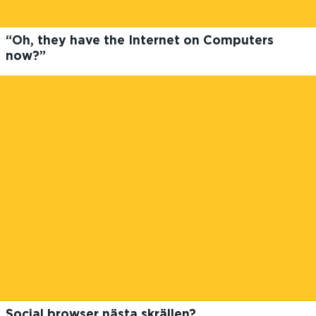
“Oh, they have the Internet on Computers
now?”
Social browser nästa skrällen?