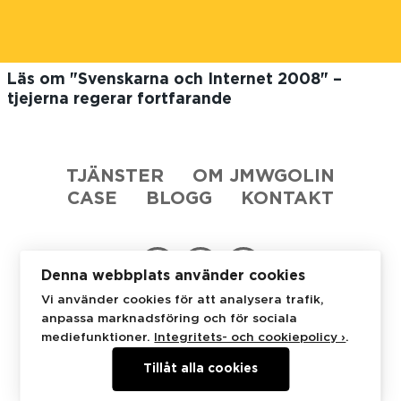
Läs om "Svenskarna och Internet 2008" –
tjejerna regerar fortfarande
TJÄNSTER
OM JMWGOLIN
CASE
BLOGG
KONTAKT
Denna webbplats använder cookies
Vi använder cookies för att analysera trafik,
anpassa marknadsföring och för sociala
JMWGolin
Stureplan 4C
114 35 Stockholm
mediefunktioner.
Integritets- och cookiepolicy ›
.
+46 8 53 48 07 50
Tillåt alla cookies