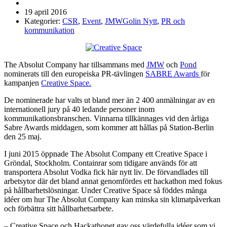
19 april 2016
Kategorier:
CSR
,
Event
,
JMWGolin Nytt
,
PR och
kommunikation
The Absolut Company har tillsammans med
JMW
och
Pond
nominerats till den europeiska PR-tävlingen
SABRE Awards
för
kampanjen
Creative Space.
De nominerade har valts ut bland mer än 2 400 anmälningar av en
internationell jury på 40 ledande personer inom
kommunikationsbranschen. Vinnarna tillkännages vid den årliga
Sabre Awards middagen, som kommer att hållas på Station-Berlin
den 25 maj.
I juni 2015 öppnade The Absolut Company ett Creative Space i
Gröndal, Stockholm. Containrar som tidigare används för att
transportera Absolut Vodka fick här nytt liv. De förvandlades till
arbetsytor där det bland annat genomfördes ett hackathon med fokus
på hållbarhetslösningar. Under Creative Space så föddes många
idéer om hur The Absolut Company kan minska sin klimatpåverkan
och förbättra sitt hållbarhetsarbete.
– Creative Space och Hackathonet gav oss värdefulla idéer som vi