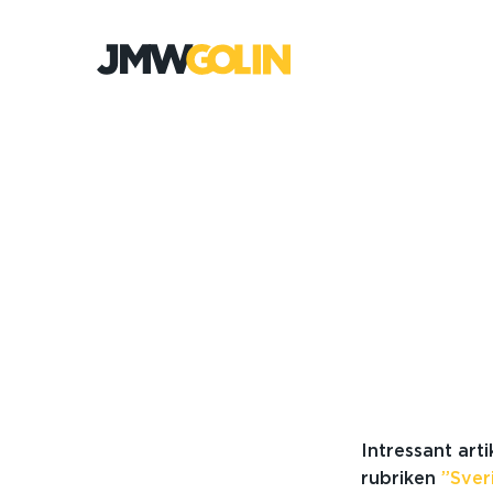
Gå
till
innehåll
Intressant arti
rubriken
”Sver