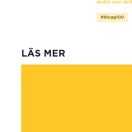
andra som del
#blogg100
LÄS MER