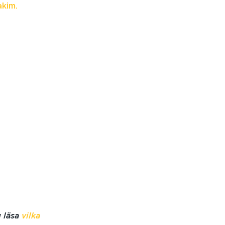
akim.
u läsa
vilka