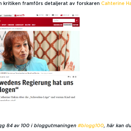
ch kritiken framförs detaljerat av forskaren
Cahterine H
lägg 84 av 100 i bloggutmaningen
#blogg100
, här kan d