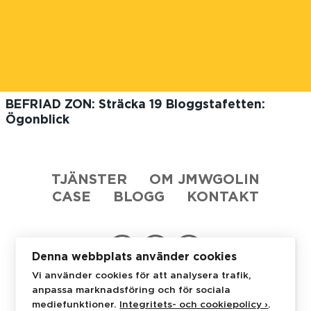
BEFRIAD ZON: Sträcka 19 Bloggstafetten:
Ögonblick
TJÄNSTER
OM JMWGOLIN
CASE
BLOGG
KONTAKT
Denna webbplats använder cookies
Vi använder cookies för att analysera trafik,
anpassa marknadsföring och för sociala
JMWGolin
Stureplan 4C
114 35 Stockholm
mediefunktioner.
Integritets- och cookiepolicy ›
.
+46 8 53 48 07 50