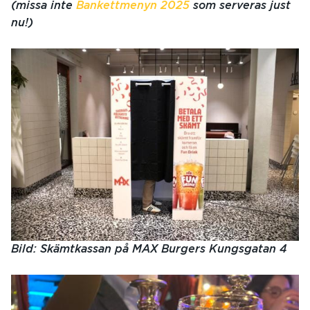
(missa inte
Bankettmenyn 2025
som serveras just
nu!)
Bild: Skämtkassan på MAX Burgers Kungsgatan 4