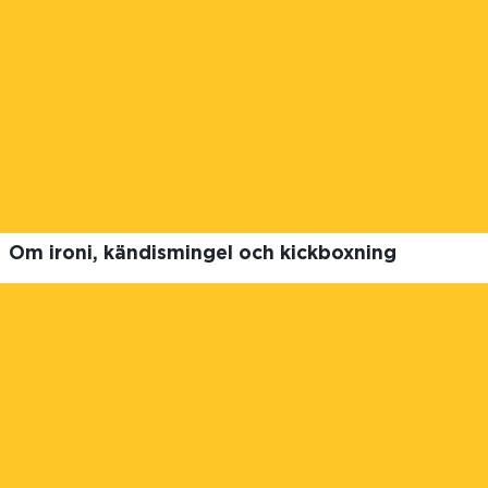
Om ironi, kändismingel och kickboxning