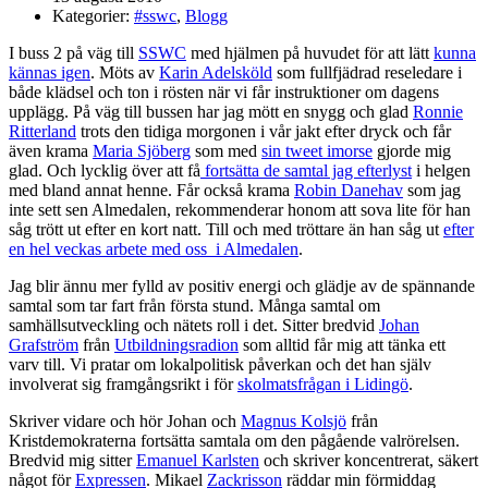
Kategorier:
#sswc
,
Blogg
I buss 2 på väg till
SSWC
med hjälmen på huvudet för att lätt
kunna
kännas igen
. Möts av
Karin Adelsköld
som fullfjädrad reseledare i
både klädsel och ton i rösten när vi får instruktioner om dagens
upplägg. På väg till bussen har jag mött en snygg och glad
Ronnie
Ritterland
trots den tidiga morgonen i vår jakt efter dryck och får
även krama
Maria Sjöberg
som med
sin tweet imorse
gjorde mig
glad. Och lycklig över att få
fortsätta de samtal jag efterlyst
i helgen
med bland annat henne. Får också krama
Robin Danehav
som jag
inte sett sen Almedalen, rekommenderar honom att sova lite för han
såg trött ut efter en kort natt. Till och med tröttare än han såg ut
efter
en hel veckas arbete med oss i Almedalen
.
Jag blir ännu mer fylld av positiv energi och glädje av de spännande
samtal som tar fart från första stund. Många samtal om
samhällsutveckling och nätets roll i det. Sitter bredvid
Johan
Grafström
från
Utbildningsradion
som alltid får mig att tänka ett
varv till. Vi pratar om lokalpolitisk påverkan och det han själv
involverat sig framgångsrikt i för
skolmatsfrågan i Lidingö
.
Skriver vidare och hör Johan och
Magnus Kolsjö
från
Kristdemokraterna fortsätta samtala om den pågående valrörelsen.
Bredvid mig sitter
Emanuel Karlsten
och skriver koncentrerat, säkert
något för
Expressen
. Mikael
Zackrisson
räddar min förmiddag