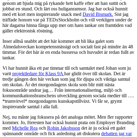
genom att bjuda mig på rykande hett kaffe efter att han suttit och
jobbat en stund. Och lärt oss huliganramsor. Jag har också hunnit
med ett kort men inspirerande snack med
David Bismark.
Sist jag
träffade honom var på TEDxStockholm och vill verkligen under de
här dagarna hinna fånga upp mer om hans tankar om framtiden vad
gäller elektronisk röstning
.
Inser alltså snabbt att det här kommer att bli lika galet som
Almedalsveckan kompetensmässigt och socialt fast på mindre än 48
timmar. För det här är en enda bussresa och huvudet är redan fullt av
tankar.
Vi har hunnit åka ett par timmar till och samtalet med Johan som ju
varit
projektledare för Klass 9A
har glidit över till skolan. Det är
tredje gången den här veckan som jag för djupa och viktiga samtal
om skolan. Är det morgondagens skola som blir mitt nästa
fokusområde undrar jag… Från internationalisering, miljö och
kommunikationsbranschens utveckling genom sociala medier till ….
*trumvirvel* morgondagens kunskapstillväxt. Vi får se, grymt
inspirerande samtal i alla fall.
Nej, nu måste jag fokusera på det analoga mötet. Men fler rapporter
kommer. Jo, förresten har också hunnit prata om Employer Branding
med
Michelle Rea
och
Robin Jakobsson
det är ju också ett galet
spännande område och fick anledning att diskutera
debatten jag var