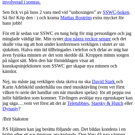
involverad i somras.
Sen fick vi på buss 2 vara med vid ”unboxingen” av
SSWC-boken
.
Så fin! Köp den : ) och krama
Mattias Boström
extra mycket för
hans jobb!
För ett år sedan var SSWC en tung helg för mig personligen och jag
minglade väldigt lite. Min syster
dog några veckor senare
och det
skulle visa sig att hon under konferensen verkligen i slutet av sin
sjukdom. Halva min tid tillbringades i telefon och delar av mig har
även fysiska minnen av det som skedde då. Kroppen minns sorgen
på något sätt. Men den här förmiddagen visar att
kunskapsinjektionen som SSWC ger skapar nya minnen och
känslor.
Nej, nu måste jag verkligen sluta skriva nu ska
David Stark
och
Karin Adelsköld underhålla oss med musiktävling (vem vet först
vilken tv-serie det handlar om när musiken spelas) för att peppa oss
inför båtfärden som kommer. Tävlingen avslöjar nya egenskaper kan
jag säga….vem vet först att det är
Teletubbies
,
Starsky & Hutch
eller
Dynasty
?
/Brit Stakston
P.S Hjälmen kan jag berätta följande om. Det bildas kondens i en
hjälm efter ett par timmars användande. Den blev då pga värmen