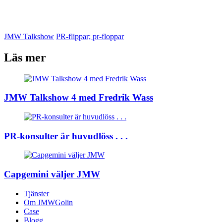
JMW Talkshow
PR-flippar; pr-floppar
Läs mer
JMW Talkshow 4 med Fredrik Wass
PR-konsulter är huvudlöss . . .
Capgemini väljer JMW
Tjänster
Om JMWGolin
Case
Blogg