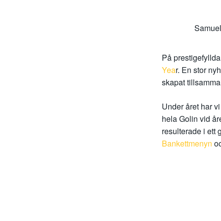
Samuel
På prestigefylld
Yea
r. En stor ny
skapat tillsamma
Under året har vi
hela Golin vid år
resulterade i et
Bankettmenyn
o