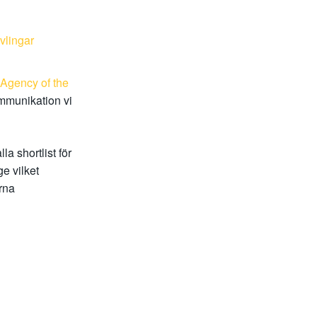
vlingar
 Agency of the
kommunikation vi
a shortlist för
e vilket
rna