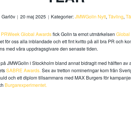
 Garlöv
20 maj 2025
Kategorier:
JMWGolin Nytt
,
Tävling
,
Tä
a
PRWeek Global Awards
fick Golin ta emot utmärkelsen
Global
het för oss alla inblandade och ett fint kvitto på all bra PR och 
ns med våra uppdragsgivare den senaste tiden.
 på JMWGolin i Stockholm bland annat bidragit med hälften av all
ets
SABRE Awards.
Sex av tretton nomineringar kom från Sverig
t guld och ett diplom tillsammans med MAX Burgers för kampanje
ch
Burgarexperimentet.