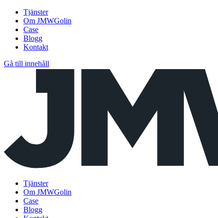
Tjänster
Om JMWGolin
Case
Blogg
Kontakt
Gå till innehåll
Tjänster
Om JMWGolin
Case
Blogg