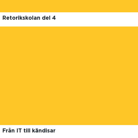
Retorikskolan del 4
Från IT till kändisar