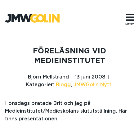
Gå
till
innehåll
MENY
FÖRELÄSNING VID
MEDIEINSTITUTET
Björn Mellstrand
13 juni 2008
Kategorier:
Blogg
,
JMWGolin Nytt
I onsdags pratade Brit och jag på
Medieinstitutet/Medieskolans slututställning. Här
finns presentationen: