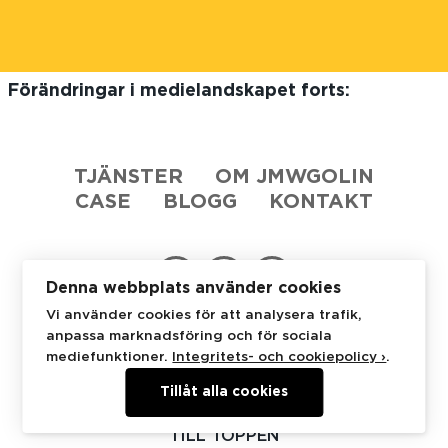
Förändringar i medielandskapet forts:
TJÄNSTER
OM JMWGOLIN
CASE
BLOGG
KONTAKT
Denna webbplats använder cookies
Vi använder cookies för att analysera trafik,
anpassa marknadsföring och för sociala
JMWGolin
Stureplan 4C
114 35 Stockholm
mediefunktioner.
Integritets- och cookiepolicy ›
.
+46 8 53 48 07 50
Tillåt alla cookies
TILL TOPPEN