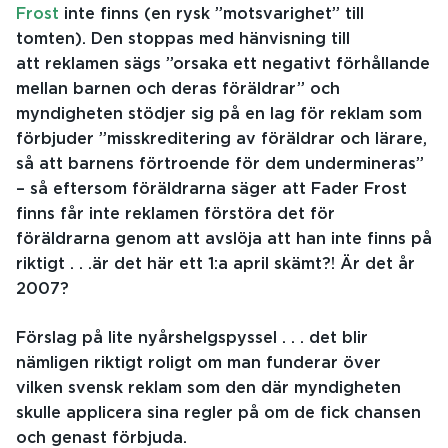
Frost
inte finns (en rysk ”motsvarighet” till
tomten). Den stoppas med hänvisning till
att reklamen sägs ”orsaka ett negativt förhållande
mellan barnen och deras föräldrar” och
myndigheten stödjer sig på en lag för reklam som
förbjuder ”misskreditering av föräldrar och lärare,
så att barnens förtroende för dem undermineras”
– så eftersom föräldrarna säger att Fader Frost
finns får inte reklamen förstöra det för
föräldrarna genom att avslöja att han inte finns på
riktigt . . .är det här ett 1:a april skämt?! Är det år
2007?
Förslag på lite nyårshelgspyssel . . . det blir
nämligen riktigt roligt om man funderar över
vilken svensk reklam som den där myndigheten
skulle applicera sina regler på om de fick chansen
och genast förbjuda.