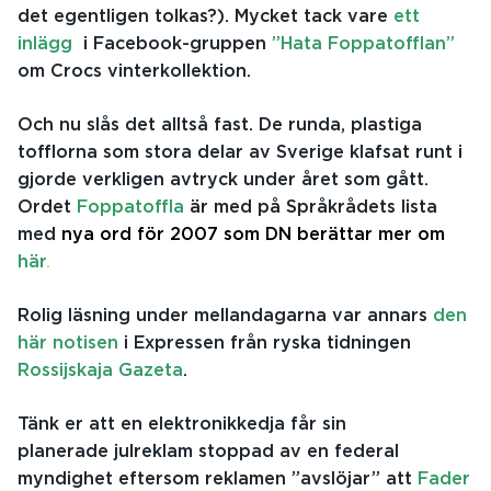
det egentligen tolkas?). Mycket tack vare
ett
inlägg
i Facebook-gruppen
”Hata Foppatofflan”
om Crocs vinterkollektion.
Och nu slås det alltså fast. De runda, plastiga
tofflorna som stora delar av Sverige klafsat runt i
gjorde verkligen avtryck under året som gått.
Ordet
Foppatoffla
är med på Språkrådets lista
med
n
ya ord för 2007 som DN berättar mer om
här
.
Rolig läsning under mellandagarna var annars
den
här notisen
i Expressen från ryska tidningen
Rossijskaja Gazeta
.
Tänk er att en elektronikkedja får sin
planerade julreklam stoppad av en federal
myndighet eftersom reklamen ”avslöjar” att
Fader