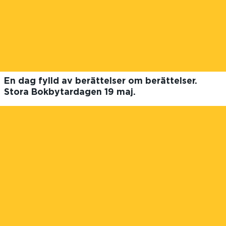
En dag fylld av berättelser om berättelser.
Stora Bokbytardagen 19 maj.