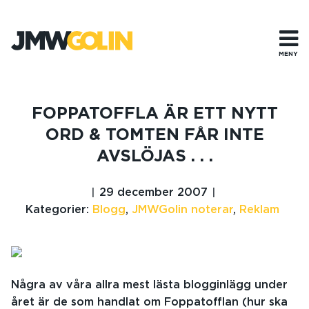
Gå
till
innehåll
MENY
FOPPATOFFLA ÄR ETT NYTT
ORD & TOMTEN FÅR INTE
AVSLÖJAS . . .
29 december 2007
Kategorier:
Blogg
,
JMWGolin noterar
,
Reklam
Några av våra allra mest lästa blogginlägg under
året är de som handlat om Foppatofflan (hur ska