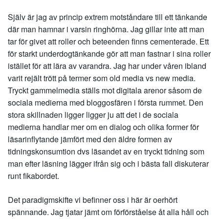
Själv är jag av princip extrem motståndare till ett tänkande
där man hamnar i varsin ringhörna. Jag gillar inte att man
tar för givet att roller och beteenden finns cementerade. Ett
för starkt underdogtänkande gör att man fastnar i sina roller
istället för att lära av varandra. Jag har under våren ibland
varit rejält trött på termer som old media vs new media.
Tryckt gammelmedia ställs mot digitala arenor såsom de
sociala medierna med bloggosfären i första rummet. Den
stora skillnaden ligger ligger ju att det i de sociala
medierna handlar mer om en dialog och olika former för
läsarinflytande jämfört med den äldre formen av
tidningskonsumtion dvs läsandet av en tryckt tidning som
man efter läsning lägger ifrån sig och i bästa fall diskuterar
runt fikabordet.
Det paradigmskifte vi befinner oss i här är oerhört
spännande. Jag tjatar jämt om förförståelse åt alla håll och