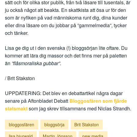
sätt och för olika stor publik, från två läsare till tusentals, är
ju också något att beakta. En skattkista att ösa ur för den
som är nyfiken på vad människorna runt dig, dina kunder
eller dina läsare om du jobbar på ”gammelmedia”, tycker
och tänker.
Lisa ge dig ut i den svenska (!) bloggsörjan lite oftare. Du
kommer att lära dig massor och det finns mer på paletten
än
”flåsmoraliska gubbar”
.
/ Brit Stakston
UPPDATERING: Det blev en debattartikel några dagar
senare på Aftonbladet Debatt
Bloggosfären som fjärde
statsmakt
som jag skrev tillsammans med Niclas Strandh.
bloggosfären
bloggsörja
Brit Stakston
lisa bjurwald
Martin Jönsson
new media