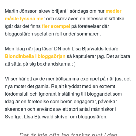
Martin Jönsson skrev briljant i söndags om hur
medier
måste lyssna me
r och skrev även en intressant krönika
igår där det finns
fler exempel
på företeelser där
bloggosfären spelat en roll under sommaren.
Men idag när jag läser DN och Lisa Bjurwalds ledare
Blondinbella i bloggsörjan
så kapitulerar jag. Det är bara
att sätta på sig boxhandskarna : )
Vi ser här ett av de mer tröttsamma exempel på när just det
nya möter det gamla. Rejält kryddat med en extremt
fördomsfull och ignorant inställning till bloggandet som
idag är en företeelse som berör, engagerar, påverkar
skeenden och används av ett stort antal människor i
Sverige. Lisa Bjurwald skriver om bloggosfären:
Det är inte ofta jag traskar runt i den