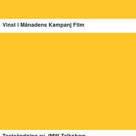
Vinst i Månadens Kampanj Film
Testsändning av JMW Talkshow