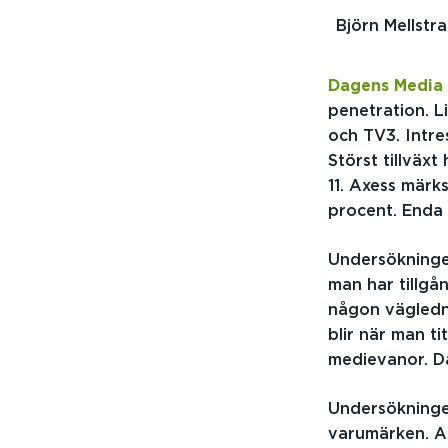
Björn Mellstr
Dagens Media
penetration. L
och TV3. Intre
Störst tillväxt
11. Axess märks
procent. Enda 
Undersökningen
man har tillgå
någon vägledni
blir när man t
medievanor. Då
Undersökninge
varumärken. A