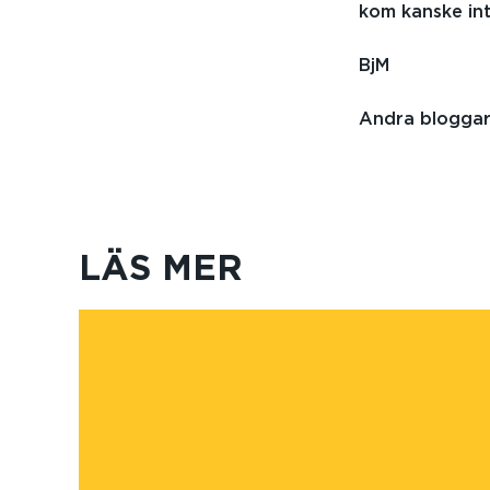
kom kanske in
BjM
Andra blogga
LÄS MER