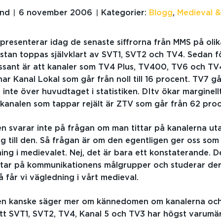
and
6 november 2006
Kategorier:
Blogg
,
Medieval &
presenterar idag de senaste siffrorna från MMS på olik
istan toppas självklart av SVT1, SVT2 och TV4. Sedan fö
ssant är att kanaler som TV4 Plus, TV400, TV6 och TV
 har Kanal Lokal som går från noll till 16 procent. TV7 går 
 inte över huvudtaget i statistiken. DItv ökar marginellt 
kanalen som tappar rejält är ZTV som går från 62 proce
 svarar inte på frågan om man tittar på kanalerna ut
ng till den. Så frågan är om den egentligen ger oss som
ng i medievalet. Nej, det är bara ett konstaterande. D
ittar på kommunikationens målgrupper och studerar de
 får vi vägledning i vårt medieval.
n kanske säger mer om kännedomen om kanalerna och
tt SVT1, SVT2, TV4, Kanal 5 och TV3 har högst varum