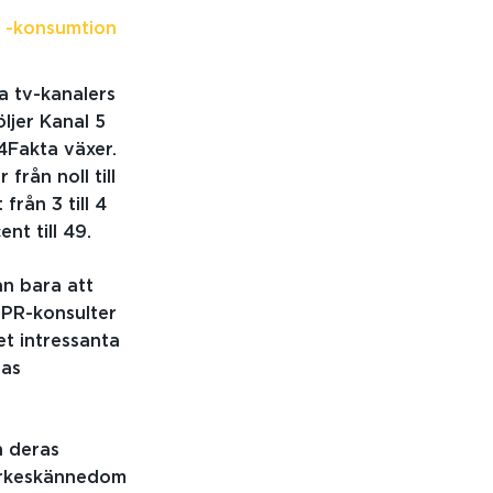
 -konsumtion
a tv-kanalers
ljer Kanal 5
4Fakta växer.
från noll till
från 3 till 4
nt till 49.
an bara att
 PR-konsulter
et intressanta
ras
 deras
ärkeskännedom