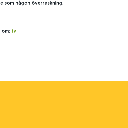
te som någon överraskning.
r om:
tv