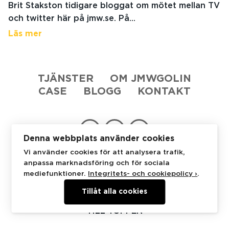
Brit Stakston tidigare bloggat om mötet mellan TV
och twitter här på jmw.se. På...
Läs mer
TJÄNSTER
OM JMWGOLIN
CASE
BLOGG
KONTAKT
Denna webbplats använder cookies
Vi använder cookies för att analysera trafik,
JMWGolin
Stureplan 4C
114 35 Stockholm
anpassa marknadsföring och för sociala
+46 8 53 48 07 50
mediefunktioner.
Integritets- och cookiepolicy ›
.
Tillåt alla cookies
TILL TOPPEN