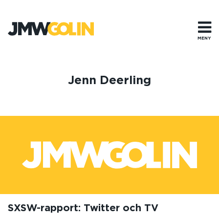
Gå
till
innehåll
MENY
Jenn Deerling
SXSW-rapport: Twitter och TV