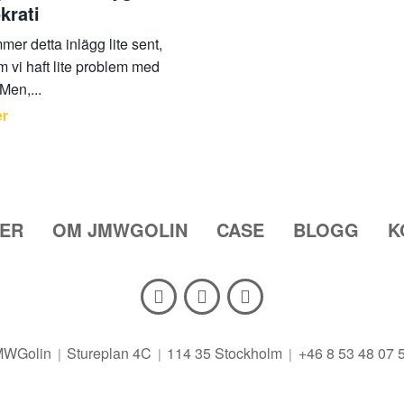
krati
er detta inlägg lite sent,
m vi haft lite problem med
 Men,...
er
TER
OM JMWGOLIN
CASE
BLOGG
K
MWGolin
Stureplan 4C
114 35 Stockholm
+46 8 53 48 07 