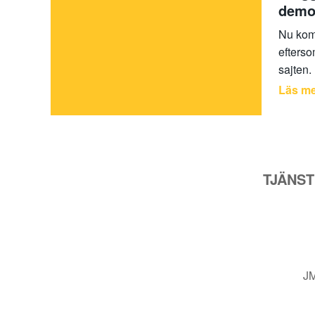
demo
Nu komm
efterso
sajten.
Läs m
TJÄNS
J