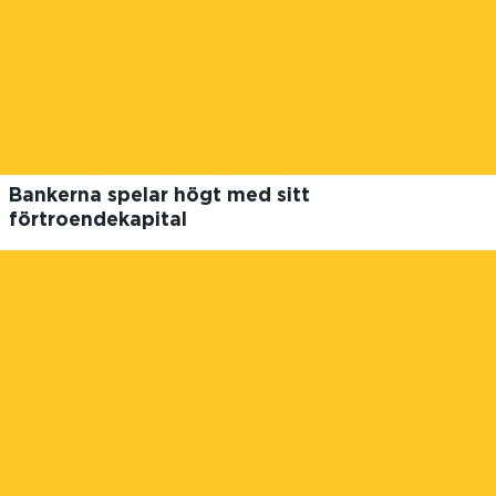
Bankerna spelar högt med sitt
förtroendekapital