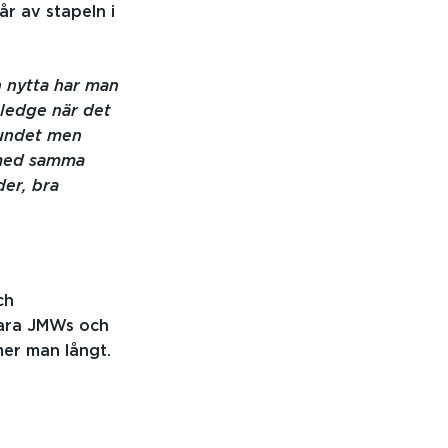
r av stapeln i
h nytta har man
ledge när det
bundet men
m med samma
der, bra
ch
vara JMWs och
er man långt.