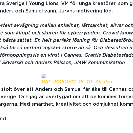
ra Sverige i Young Lions, VM för unga kreatörer, som gå
nders och Samuel vann. Juryns motivering löd:
rfekt avvägning mellan enkelhet, lättsamhet, allvar oc
idé som klippt och skuren för cyberrymden. Crowd know
 bästa sättet. En helt perfekt lösning för Diabetesför
ckså bli så oerhört mycket större än så. Och dessuto
t förhoppningsvis en vinst i Cannes. Grattis Diabetesfad
l Skwarski och Anders Pålsson, JMW kommunikation
t stolt över att Anders och Samuel får åka till Cannes o
Sverige. Och jag är övertygad om att de kommer förs
ärgerna. Med smarthet, kreativitet och ödmjukhet komm
and