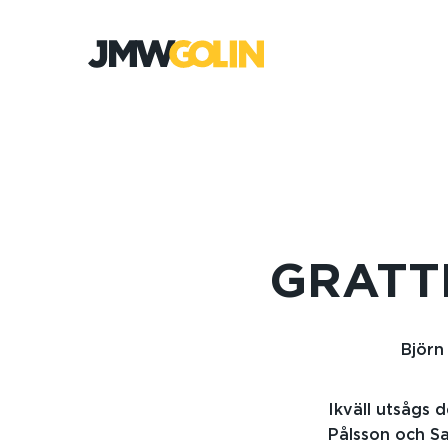
Gå
till
innehåll
GRATT
Björn
Ikväll utsågs 
Pålsson och Sa