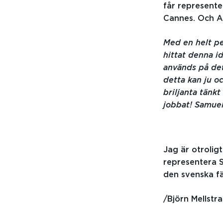
får represente
Cannes. Och A
Med en helt pe
hittat denna 
används på det
detta kan ju o
briljanta tänk
jobbat! Samue
Jag är otrolig
representera 
den svenska f
/Björn Mellstr