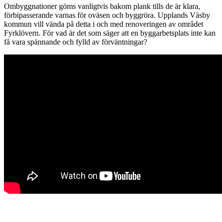
Ombyggnationer göms vanligtvis bakom plank tills de är klara,
förbipasserande varnas för oväsen och byggröra. Upplands Väsby
kommun vill vända på detta i och med renoveringen av området
Fyrklövern. För vad är det som säger att en byggarbetsplats inte kan
få vara spännande och fylld av förväntningar?