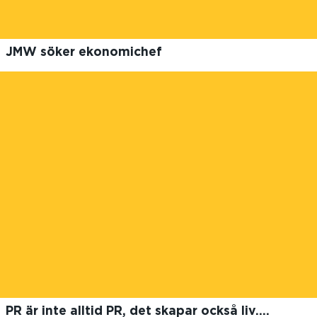
JMW söker ekonomichef
PR är inte alltid PR, det skapar också liv….