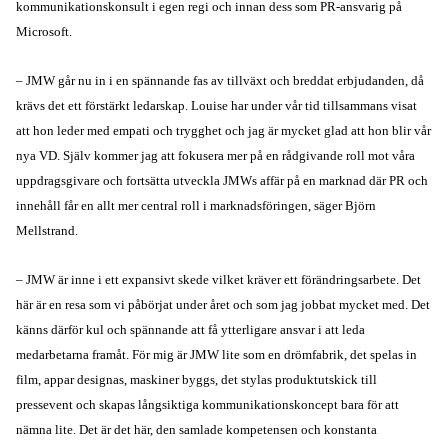
kommunikationskonsult i egen regi och innan dess som PR-ansvarig på
Microsoft.
– JMW går nu in i en spännande fas av tillväxt och breddat erbjudanden, då
krävs det ett förstärkt ledarskap. Louise har under vår tid tillsammans visat
att hon leder med empati och trygghet och jag är mycket glad att hon blir vår
nya VD. Själv kommer jag att fokusera mer på en rådgivande roll mot våra
uppdragsgivare och fortsätta utveckla JMWs affär på en marknad där PR och
innehåll får en allt mer central roll i marknadsföringen, säger Björn
Mellstrand.
– JMW är inne i ett expansivt skede vilket kräver ett förändringsarbete. Det
här är en resa som vi påbörjat under året och som jag jobbat mycket med. Det
känns därför kul och spännande att få ytterligare ansvar i att leda
medarbetarna framåt. För mig är JMW lite som en drömfabrik, det spelas in
film, appar designas, maskiner byggs, det stylas produktutskick till
pressevent och skapas långsiktiga kommunikationskoncept bara för att
nämna lite. Det är det här, den samlade kompetensen och konstanta