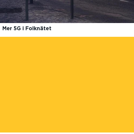
Mer 5G i Folknätet