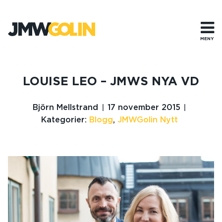
Gå
till
innehåll
MENY
LOUISE LEO – JMWS NYA VD
Björn Mellstrand
17 november 2015
Kategorier:
Blogg
,
JMWGolin Nytt