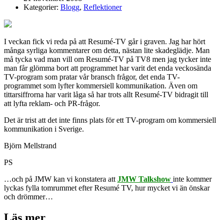
Kategorier:
Blogg
,
Reflektioner
I veckan fick vi reda på att Resumé-TV går i graven. Jag har hört
många syrliga kommentarer om detta, nästan lite skadeglädje. Man
må tycka vad man vill om Resumé-TV på TV8 men jag tycker inte
man får glömma bort att programmet har varit det enda veckosända
TV-program som pratar vår bransch frågor, det enda TV-
programmet som lyfter kommersiell kommunikation. Även om
tittarsiffrorna har varit låga så har trots allt Resumé-TV bidragit till
att lyfta reklam- och PR-frågor.
Det är trist att det inte finns plats för ett TV-program om kommersiell
kommunikation i Sverige.
Björn Mellstrand
PS
…och på JMW kan vi konstatera att
JMW Talkshow
inte kommer
lyckas fylla tomrummet efter Resumé TV, hur mycket vi än önskar
och drömmer…
Läs mer