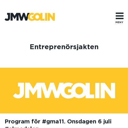
Gå
till
innehåll
MENY
Entreprenörsjakten
Program för #gma11. Onsdagen 6 juli