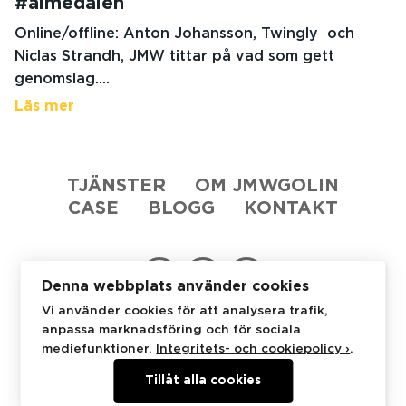
#almedalen
Online/offline: Anton Johansson, Twingly och
Niclas Strandh, JMW tittar på vad som gett
genomslag....
Läs mer
TJÄNSTER
OM JMWGOLIN
CASE
BLOGG
KONTAKT
Denna webbplats använder cookies
Vi använder cookies för att analysera trafik,
anpassa marknadsföring och för sociala
JMWGolin
Stureplan 4C
114 35 Stockholm
mediefunktioner.
Integritets- och cookiepolicy ›
.
+46 8 53 48 07 50
Tillåt alla cookies