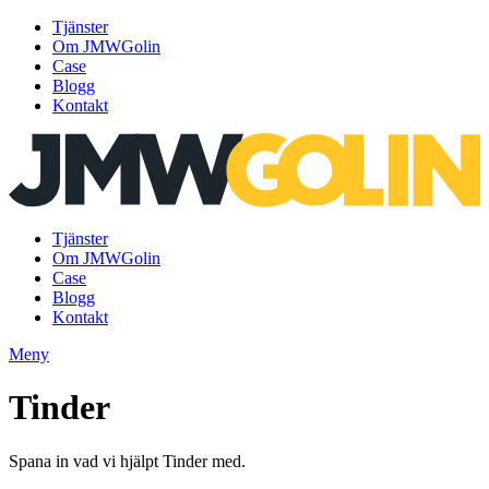
Tjänster
Om JMWGolin
Case
Blogg
Kontakt
Gå
till
innehåll
Tjänster
Om JMWGolin
Case
Blogg
Kontakt
Meny
Tinder
Spana in vad vi hjälpt Tinder med.