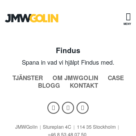
Gå
till
innehåll
MENY
Findus
Spana in vad vi hjälpt Findus med.
TJÄNSTER
OM JMWGOLIN
CASE
BLOGG
KONTAKT
JMWGolin
Stureplan 4C
114 35 Stockholm
+46 8 53 48 07 50