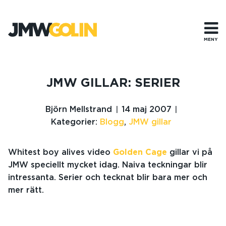
Gå
till
innehåll
MENY
JMW GILLAR: SERIER
Björn Mellstrand
14 maj 2007
Kategorier:
Blogg
,
JMW gillar
Whitest boy alives video
Golden Cage
gillar vi på
JMW speciellt mycket idag. Naiva teckningar blir
intressanta. Serier och tecknat blir bara mer och
mer rätt.