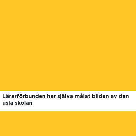
Lärarförbunden har själva målat bilden av den
usla skolan