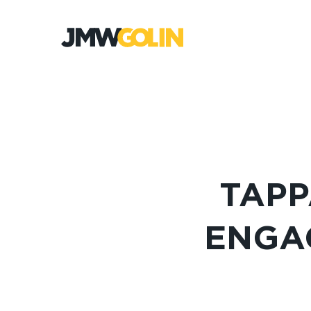
Gå
till
innehåll
TAPP
ENGA