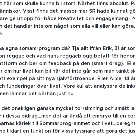
 här som skulle kunna bli stort. Närhet finns absolut. P
nniskor. Visst finns det massor mer SR hade kunnat g
igare ge utlopp för både kreativitet och engagemang. 
 det handlar inte om något som alla vill eller kan göra.
a.
ina egna somamrprogram då? Tja allt ifrån Erik, 31 år s
sion reggae och vad hans reggaeblogg betytt för hon
attform och ber om feedback på den (smart drag). Eller
 om hur livet kan bli när det inte går som man tänkt sig
t exempel på sitt nya självförtroende. Eller Alice, 14 
och funderingar över livet. Vore kul att analysera de 
en lämnar det därhän just nu.
r det onekligen ganska mycket torrsimning och smått la
r i dessa bidrag…men det är ändå ett embryo till en 
snarnas kärlek till Sommarprogrammet och livet…de eg
helt klart en funktion för vissa lyssnare att göra det j