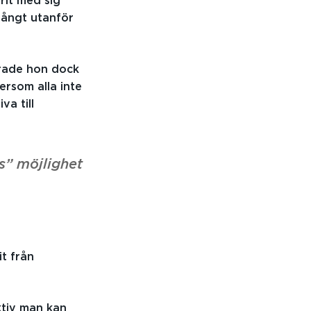
rit med sig
långt utanför
erade hon dock
ersom alla inte
va till
s” möjlighet
t från
ktiv man kan