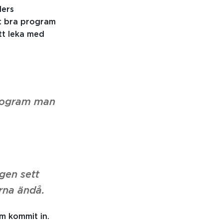
ders
t bra program
tt leka med
 program man
ngen sett
rna ändå.
om kommit in.