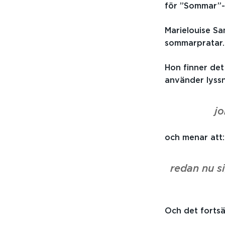
för ”Sommar”-
Marielouise Sa
sommarpratar. 
Hon finner de
använder lyss
j
och menar att:
redan nu s
Och det fortsä