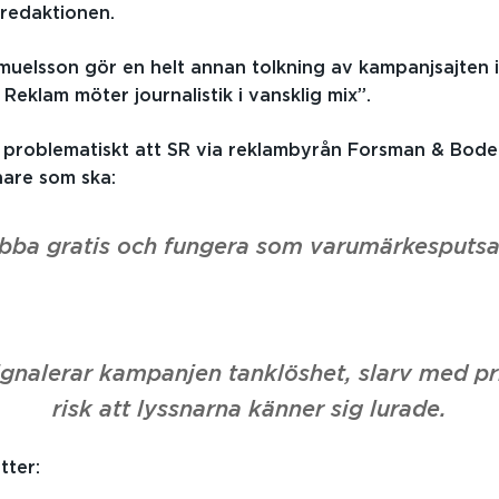
redaktionen.
muelsson gör en helt annan tolkning av kampanjsajten i
Reklam möter journalistik i vansklig mix”.
t problematiskt att SR via reklambyrån Forsman & Bode
nare som ska:
obba gratis och fungera som varumärkesputsa
ignalerar kampanjen tanklöshet, slarv med pr
risk att lyssnarna känner sig lurade.
tter: