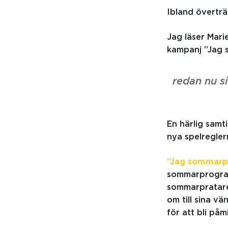
Ibland överträ
Jag läser Mar
kampanj ”Jag 
redan nu s
En härlig samti
nya spelregler
”Jag sommarp
sommarprogram 
sommarpratare
om till sina vä
för att bli på