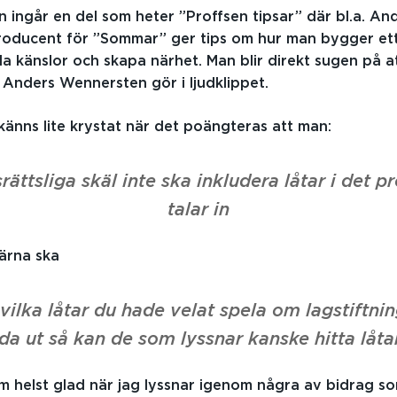
n ingår en del som heter ”Proffsen tipsar” där bl.a. An
oducent för ”Sommar” ger tips om hur man bygger et
la känslor och skapa närhet. Man blir direkt sugen på a
Anders Wennersten gör i ljudklippet.
 känns lite krystat när det poängteras att man:
ättsliga skäl inte ska inkludera låtar i det
talar in
ärna ska
vilka låtar du hade velat spela om lagstiftni
da ut så kan de som lyssnar kanske hitta låta
om helst glad när jag lyssnar igenom några av bidrag s