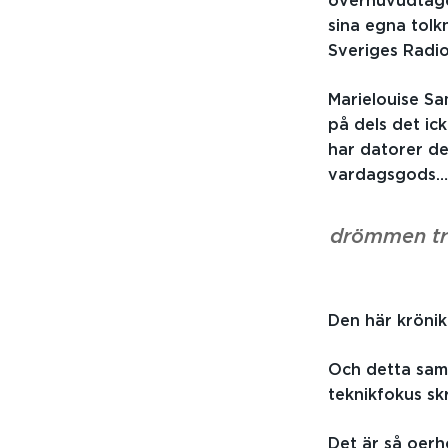
överhuvudtaget
sina egna tol
Sveriges Radio
Marielouise Sa
på dels det ic
har datorer de
vardagsgods…
drömmen tri
Den här krönik
Och detta samm
teknikfokus sk
Det är så oerh