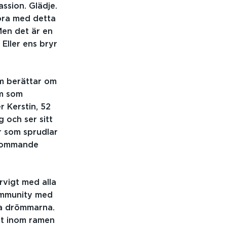
assion. Glädje.
öra med detta
Men det är en
 Eller ens bryr
om berättar om
om som
 Kerstin, 52
 och ser sitt
år som sprudlar
inkommande
rvigt med alla
community med
na drömmarna.
ust inom ramen