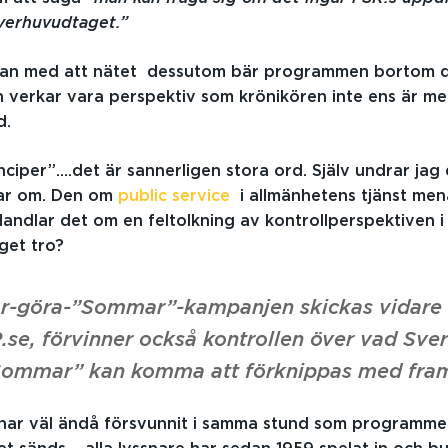
överhuvudtaget.”
tan med att nätet dessutom bär programmen bortom d
n verkar vara perspektiv som krönikören inte ens är 
d.
nciper”….det är sannerligen stora ord. Själv undrar jag 
tar om. Den om
public service
i allmänhetens tjänst men
 Handlar det om en feltolkning av kontrollperspektiven i
get tro?
år-göra-”Sommar”-kampanjen skickas vidare 
se, förvinner också kontrollen över vad Sve
Sommar” kan komma att förknippas med fram
n har väl ändå försvunnit i samma stund som programm