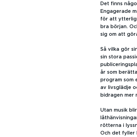
Det finns något
Engagerade mä
för att ytterl
bra början. Och
sig om att gör
Så vilka gör s
sin stora pas
publiceringspl
år som berättar
program som et
av livsglädje 
bidragen mer m
Utan musik bli
låthänvisninga
rötterna i lys
Och det fyller 