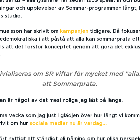
 sänds – alla lyssnare har sedan 1959 spelat in och bu
kningar och upplevelser av Sommar-programmen långt, 
s studio.
muelsson har skrivit om
kampanjen
tidigare. Då fokus
kedemokratiska i att påstå att alla kan sommarprata eft
ls att det förstör konceptet genom att göra det exklusi
.
vialiseras om SR viftar för mycket med ”alla
att Sommarprata.
an är något av det mest roliga jag läst på länge.
a vecka som jag just i glädjen över hur långt vi kommi
rivit om hur
sociala medier nu är vardag…
ört nyttigt att ständigt bli påmind om hur olika perspe