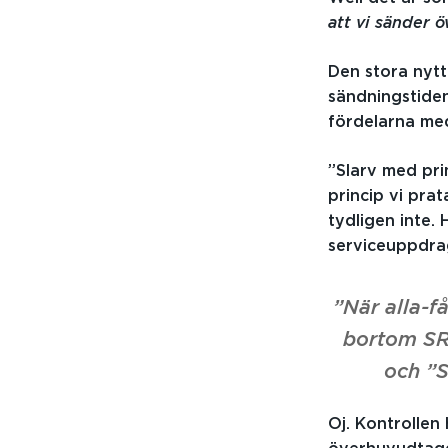
att vi sänder 
Den stora nyt
sändningstide
fördelarna me
”Slarv med pri
princip vi pra
tydligen inte.
serviceuppdra
”När alla-f
bortom SR.
och ”
Oj. Kontrolle