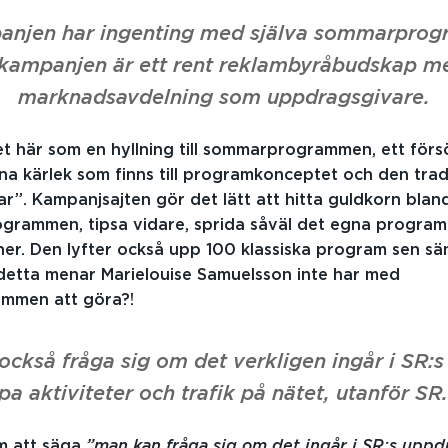
njen har ingenting med själva sommarprog
 kampanjen är ett rent reklambyråbudskap m
marknadsavdelning som uppdragsgivare.
det här som en hyllning till sommarprogrammen, ett förs
a kärlek som finns till programkonceptet och den trad
. Kampanjsajten gör det lätt att hitta guldkorn blan
rammen, tipsa vidare, sprida såväl det egna progra
nner. Den lyfter också upp 100 klassiska program sen sä
 detta menar Marielouise Samuelsson inte har med
mmen att göra?!
ckså fråga sig om det verkligen ingår i SR:s
pa aktiviteter och trafik på nätet, utanför SR.
om att säga
”man kan fråga sig om det ingår i SR:s uppd