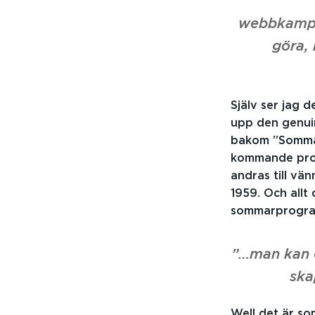
webbkampa
göra,
Själv ser jag 
upp den genuin
bakom ”Sommar”
kommande prog
andras till vä
1959. Och allt
sommarprogra
”…man kan o
ska
Well det är s