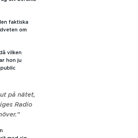
en faktiska
medveten om
då vilken
ar hon ju
 public
ut på nätet,
riges Radio
över.”
en