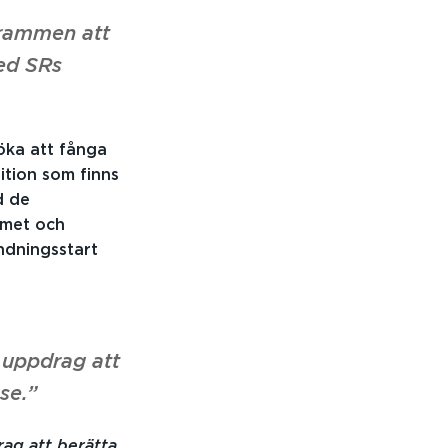
rammen att
ed SRs
öka att fånga
ition som finns
d de
mmet och
ndningsstart
 uppdrag att
se.”
rag att berätta