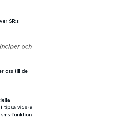
ver SR:s
inciper och
r oss till de
iella
 tipsa vidare
n sms-funktion