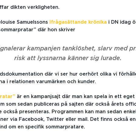
ffar dikten verkligheten.
ielouise Samuelssons
ifrågasättande krönika
i DN idag ö
sommarpratar” där hon skriver
ignalerar kampanjen tanklöshet, slarv med pr
risk att lyssnarna känner sig lurade.
dsdokumentation där vi ser hur oerhört olika vi förhålle
na i relationen varumärken och kunder.
ratar”
är en kampanjsajt där man kan spela in ett eget
som sedan publiceras på sajten där också årets offic
 också presenteras. Programmen kan man sedan enkelt
nner via Facebook, Twitter eller mail. Det finns också e
mind om en specifik sommarpratare.