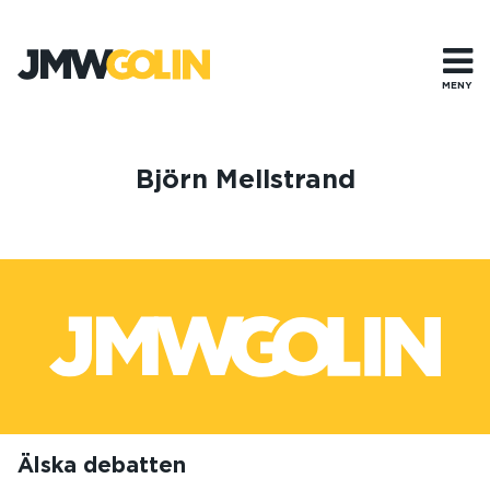
Gå
till
innehåll
MENY
Björn Mellstrand
Älska debatten