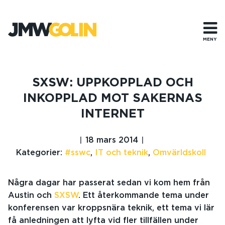
Gå
till
innehåll
MENY
SXSW: UPPKOPPLAD OCH
INKOPPLAD MOT SAKERNAS
INTERNET
18 mars 2014
Kategorier:
#sswc
,
IT och teknik
,
Omvärldskoll
Några dagar har passerat sedan vi kom hem från
Austin och
SXSW
. Ett återkommande tema under
konferensen var kroppsnära teknik, ett tema vi lär
få anledningen att lyfta vid fler tillfällen under