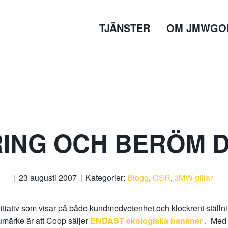
TJÄNSTER
OM JMWGO
ING OCH BERÖM 
23 augusti 2007
Kategorier:
Blogg
,
CSR
,
JMW gillar
itiativ som visar på både kundmedvetenhet och klockrent ställn
rumärke är att Coop säljer
ENDAST ekologiska bananer
. Med s