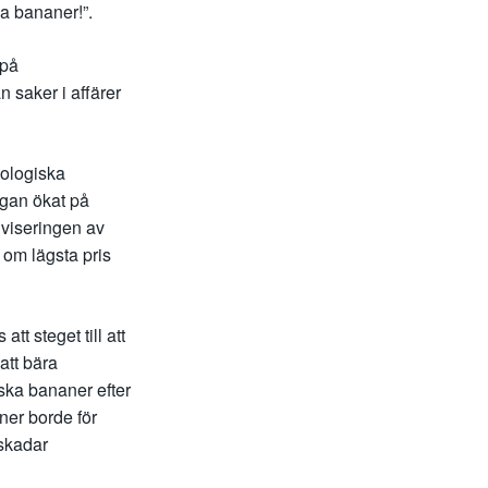
ka bananer!”.
 på
n saker i affärer
kologiska
ågan ökat på
iviseringen av
 om lägsta pris
t steget till att
att bära
ska bananer efter
ner borde för
 skadar