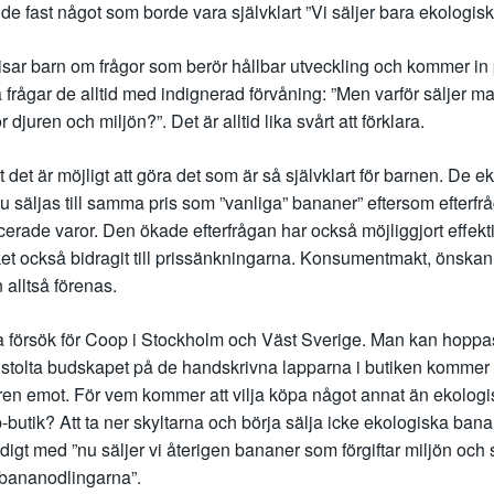
 de fast något som borde vara självklart ”Vi säljer bara ekologis
ar barn om frågor som berör hållbar utveckling och kommer in
frågar de alltid med indignerad förvåning: ”Men varför säljer ma
r djuren och miljön?”. Det är alltid lika svårt att förklara.
 det är möjligt att göra det som är så självklart för barnen. De e
 säljas till samma pris som ”vanliga” bananer” eftersom efterfr
cerade varor. Den ökade efterfrågan har också möjliggjort effekt
ket också bidragit till prissänkningarna. Konsumentmakt, önskan
 alltså förenas.
ta försök för Coop i Stockholm och Väst Sverige. Man kan hoppas at
t stolta budskapet på de handskrivna lapparna i butiken kommer 
ren emot. För vem kommer att vilja köpa något annat än ekologi
-butik? Att ta ner skyltarna och börja sälja icke ekologiska bana
ydigt med ”nu säljer vi återigen bananer som förgiftar miljön och
 bananodlingarna”.