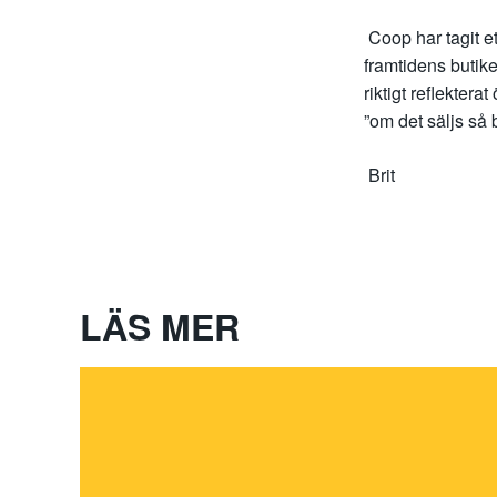
Coop har tagit et
framtidens butik
riktigt reflekter
”om det säljs så 
Brit
LÄS MER