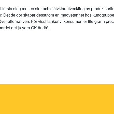
t första steg mot en stor och självklar utveckling av produktsorti
er. Det de gör skapar dessutom en medvetenhet hos kundgruppe
at över alternativen. För visst tänker vi konsumenter lite grann p
bordet det ju vara OK ändå”.