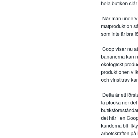
hela butiken slår
När man undervis
matproduktion så 
som inte är bra fö
Coop visar nu att
bananerna kan nu
ekologiskt produ
produktionen vil
och vinstkrav kan
Detta är ett förs
ta plocka ner de
butiksförestånda
det här i en Coop
kunderna bli likt
arbetskraften på