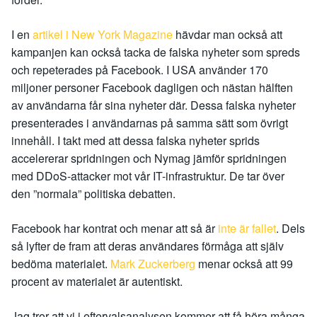
I en
artikel i New York Magazine
hävdar man också att
kampanjen kan också tacka de falska nyheter som spreds
och repeterades på Facebook. I USA använder 170
miljoner personer Facebook dagligen och nästan hälften
av användarna får sina nyheter där. Dessa falska nyheter
presenterades i användarnas på samma sätt som övrigt
innehåll. I takt med att dessa falska nyheter sprids
accelererar spridningen och Nymag jämför spridningen
med DDoS-attacker mot vår IT-infrastruktur. De tar över
den ”normala” politiska debatten.
Facebook har kontrat och menar att så är
inte är fallet
. Dels
så lyfter de fram att deras användares förmåga att själv
bedöma materialet.
Mark Zuckerberg
menar också att 99
procent av materialet är autentiskt.
Jag tror att vi i eftervalsanalysen kommer att få höra många