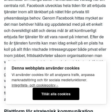
centrala roll. Facebook utvecklas hela tiden för att erbjuda
tjänster inom allt tänkbart på nätet från privata till
yrkesmässiga behov. Genom Facebook hittas mycket av
det man behöver hålla sig uppdaterad med på ett enkelt
och översiktligt sätt och deras mål är att kontinuerligt
erbjuda fler tjänster för att vara navet på internet. Efter de
tio år tjänsten funnits kan man idag enkelt på en plats ha
koll på allt ifrån nischade intressegrupper både privat eller
inom jobbet, fritidsaktiviteter såsom organisationen man
valt att engagera sig i, banken, skolan, jobbet och få hjälp
Denna webbplats använder cookies
att hålla koll på evenemang eller sprida de egna man
genomför. Det går också enkelt att hålla kontakt med
Vi använder cookies för att analysera trafik, anpassa
marknadsföring och för sociala mediefunktioner.
vänner genom meddelandefunktionen bara synliga för
Integritets- och cookiepolicy ›
.
varandra eller i de slutna specialinriktade grupperna som
finns inom det mesta man är intresserad av. Facebook blir
Tillåt alla cookies
alltså parallellt en plats för mer slutna diskussioner.
Plattform för strategisk kommunikation