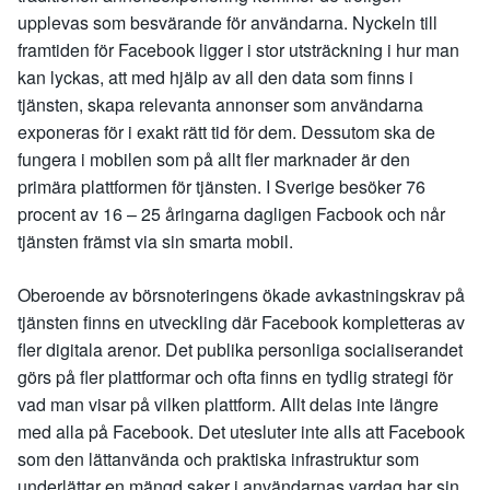
upplevas som besvärande för användarna. Nyckeln till
framtiden för Facebook ligger i stor utsträckning i hur man
kan lyckas, att med hjälp av all den data som finns i
tjänsten, skapa relevanta annonser som användarna
exponeras för i exakt rätt tid för dem. Dessutom ska de
fungera i mobilen som på allt fler marknader är den
primära plattformen för tjänsten. I Sverige besöker 76
procent av 16 – 25 åringarna dagligen Facbook och når
tjänsten främst via sin smarta mobil.
Oberoende av börsnoteringens ökade avkastningskrav på
tjänsten finns en utveckling där Facebook kompletteras av
fler digitala arenor. Det publika personliga socialiserandet
görs på fler plattformar och ofta finns en tydlig strategi för
vad man visar på vilken plattform. Allt delas inte längre
med alla på Facebook. Det utesluter inte alls att Facebook
som den lättanvända och praktiska infrastruktur som
underlättar en mängd saker i användarnas vardag har sin