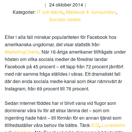
24 oktober 2014
Kategorier:
IT och teknik
,
Medieval & -konsumtion
,
Sociala medier
Eller i alla fall minskar populariteten för Facebook hos
amerikanska ungdomar, det visar statistik från
MarketingCharts
. När 16-åriga amerikaner tillfrågats under
hösten om vilka sociala medier de föredrar landar
Facebook på 45 procent – ett tapp från 72 procent jämfört
med när samma fråga ställdes i våras. Ett dramatiskt fall
där den enda sociala medie-kanal som ökar nämnvärt är
Instagram, från 69 procent till 76 procent.
Sedan internet föddes har vi blivit vana vid flugor som
dominerar våra liv för att strax lämna det – som om
ingenting hade hänt – till förmån för en annan tjänst som
tillfredsställer våra behov lite bättre. Tänk
ICQ
,
Lunarstorm