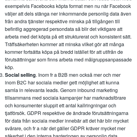
exempelvis Facebooks köpta format men nu när Facebook
väljer att dels stänga ner inkommande personlig data även
från andra tjänster respektive minska på tillgången till
befintlig aggregerad persondata så blir det viktigare att
arbeta med det köpta på ett strukturerat och konsistent sätt.
Träffsäkerheten kommer att minska vilket gör att många
kommer fortsätta köpa på bredd istället för att utifrån de
förutsättningar som finns arbeta med målgruppsanpassade
köp.
Social selling
. Inom fr a B2B men också mer och mer
inom B2C har sociala medier gett möjlighet att kunna
samla in relevanta leads. Genom inbound marketing
tillsammans med sociala kampanjer har marknadsförare
och konsumenter sluppit ett antal kallringningar och
tjatförsök. GDPR respektive de ändrade förutsättningarna
för data från sociala medier innebär att det här blir mycket
svårare, och fr a när det gäller GDPR kräver mycket mer
säkerhet i den interna hanteringen av personlig data.