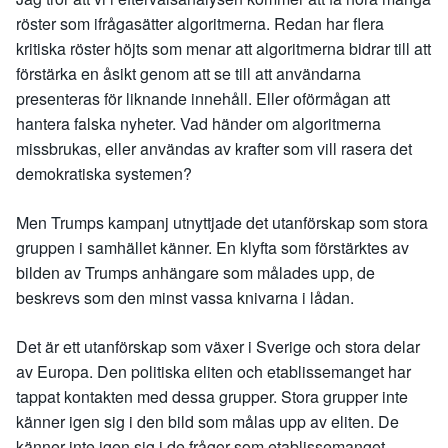
röster som ifrågasätter algoritmerna. Redan har flera
kritiska röster höjts som menar att algoritmerna bidrar till att
förstärka en åsikt genom att se till att användarna
presenteras för liknande innehåll. Eller oförmågan att
hantera falska nyheter. Vad händer om algoritmerna
missbrukas, eller användas av krafter som vill rasera det
demokratiska systemen?
Men Trumps kampanj utnyttjade det utanförskap som stora
gruppen i samhället känner. En klyfta som förstärktes av
bilden av Trumps anhängare som målades upp, de
beskrevs som den minst vassa knivarna i lådan.
Det är ett utanförskap som växer i Sverige och stora delar
av Europa. Den politiska eliten och etablissemanget har
tappat kontakten med dessa grupper. Stora grupper inte
känner igen sig i den bild som målas upp av eliten. De
känner inte igen sig i de frågor som etablissemanget