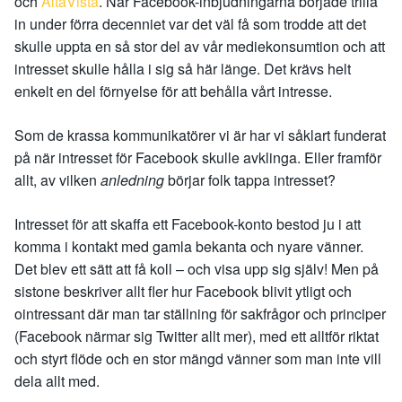
och
AltaVista
. När Facebook-inbjudningarna började trilla
in under förra decenniet var det väl få som trodde att det
skulle uppta en så stor del av vår mediekonsumtion och att
intresset skulle hålla i sig så här länge. Det krävs helt
enkelt en del förnyelse för att behålla vårt intresse.
Som de krassa kommunikatörer vi är har vi såklart funderat
på när intresset för Facebook skulle avklinga. Eller framför
allt, av vilken
anledning
börjar folk tappa intresset?
Intresset för att skaffa ett Facebook-konto bestod ju i att
komma i kontakt med gamla bekanta och nyare vänner.
Det blev ett sätt att få koll – och visa upp sig själv! Men på
sistone beskriver allt fler hur Facebook blivit ytligt och
ointressant där man tar ställning för sakfrågor och principer
(Facebook närmar sig Twitter allt mer), med ett alltför riktat
och styrt flöde och en stor mängd vänner som man inte vill
dela allt med.