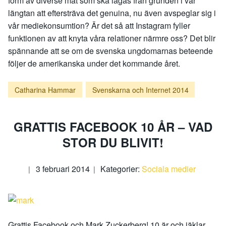
form av diverse mat som ska lagas från grunden i vår
längtan att eftersträva det genuina, nu även avspeglar sig i
vår mediekonsumtion? Är det så att Instagram fyller
funktionen av att knyta våra relationer närmre oss? Det blir
spännande att se om de svenska ungdomarnas beteende
följer de amerikanska under det kommande året.
Catharina Hammar
Svenskarna och Internet 2014
GRATTIS FACEBOOK 10 ÅR – VAD
STOR DU BLIVIT!
3 februari 2014
Kategorier:
Sociala medier
Grattis Facebook och Mark Zuckerberg! 10 är och jäklar