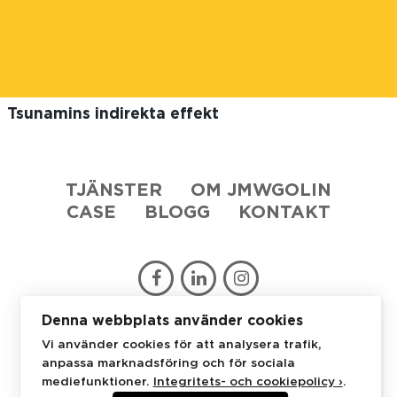
Tsunamins indirekta effekt
TJÄNSTER
OM JMWGOLIN
CASE
BLOGG
KONTAKT
Denna webbplats använder cookies
JMWGolin
Stureplan 4C
114 35 Stockholm
Vi använder cookies för att analysera trafik,
+46 8 53 48 07 50
anpassa marknadsföring och för sociala
mediefunktioner.
Integritets- och cookiepolicy ›
.