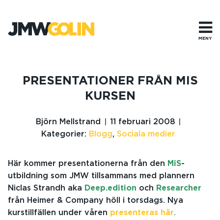
Gå
till
innehåll
MENY
PRESENTATIONER FRÅN MIS
KURSEN
Björn Mellstrand
11 februari 2008
Kategorier:
Blogg
,
Sociala medier
Här kommer presentationerna från den
MiS
-
utbildning som JMW tillsammans med plannern
Niclas Strandh aka
Deep.edition
och
Researcher
från Heimer & Company höll i torsdags. Nya
kurstillfällen under våren
presenteras här
.