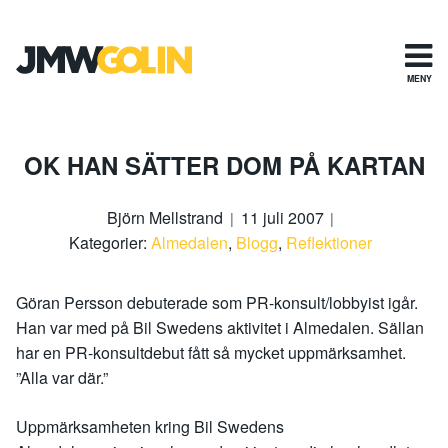
Gå
till
innehåll
MENY
OK HAN SÄTTER DOM PÅ KARTAN
Björn Mellstrand
11 juli 2007
Kategorier:
Almedalen
,
Blogg
,
Reflektioner
Göran Persson debuterade som PR-konsult/lobbyist igår.
Han var med på Bil Swedens aktivitet i Almedalen. Sällan
har en PR-konsultdebut fått så mycket uppmärksamhet.
”Alla var där.”
Uppmärksamheten kring Bil Swedens