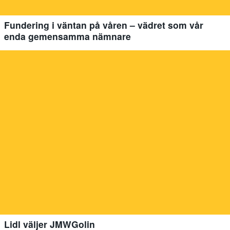
Fundering i väntan på våren – vädret som vår
enda gemensamma nämnare
Lidl väljer JMWGolin