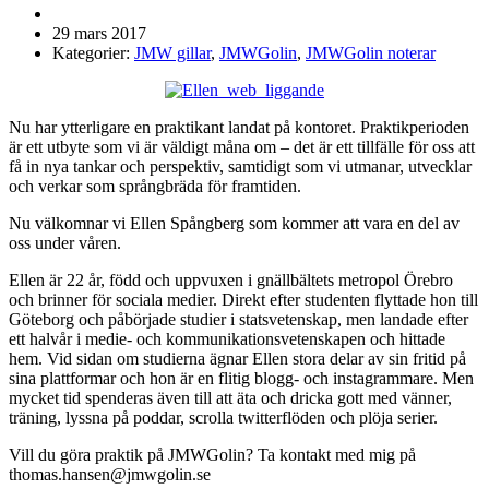
29 mars 2017
Kategorier:
JMW gillar
,
JMWGolin
,
JMWGolin noterar
Nu har ytterligare en praktikant landat på kontoret. Praktikperioden
är ett utbyte som vi är väldigt måna om – det är ett tillfälle för oss att
få in nya tankar och perspektiv, samtidigt som vi utmanar, utvecklar
och verkar som språngbräda för framtiden.
Nu välkomnar vi Ellen Spångberg som kommer att vara en del av
oss under våren.
Ellen är 22 år, född och uppvuxen i gnällbältets metropol Örebro
och brinner för sociala medier. Direkt efter studenten flyttade hon till
Göteborg och påbörjade studier i statsvetenskap, men landade efter
ett halvår i medie- och kommunikationsvetenskapen och hittade
hem. Vid sidan om studierna ägnar Ellen stora delar av sin fritid på
sina plattformar och hon är en flitig blogg- och instagrammare. Men
mycket tid spenderas även till att äta och dricka gott med vänner,
träning, lyssna på poddar, scrolla twitterflöden och plöja serier.
Vill du göra praktik på JMWGolin? Ta kontakt med mig på
thomas.hansen@jmwgolin.se