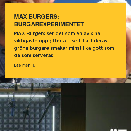
MAX BURGERS:
BURGAREXPERIMENTET
MAX Burgers ser det som en av sina
viktigaste uppgifter att se till att deras
gröna burgare smakar minst lika gott som
de som serveras...
Läs mer