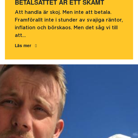
BETALSÄTTET ÄR ETT SKÄMT
Att handla är skoj. Men inte att betala.
Framförallt inte i stunder av svajiga räntor,
inflation och börskaos. Men det såg vi till
att...
Läs mer