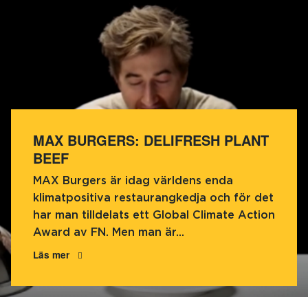
MAX BURGERS: DELIFRESH PLANT
BEEF
MAX Burgers är idag världens enda
klimatpositiva restaurangkedja och för det
har man tilldelats ett Global Climate Action
Award av FN. Men man är...
Läs mer