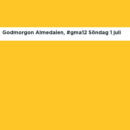
Godmorgon Almedalen, #gma12 Söndag 1 juli