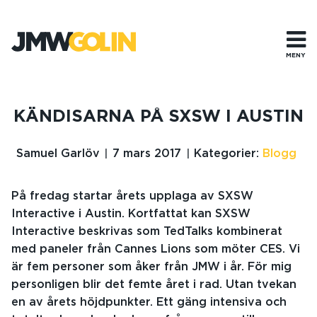
Gå
till
innehåll
MENY
KÄNDISARNA PÅ SXSW I AUSTIN
Samuel Garlöv
7 mars 2017
Kategorier:
Blogg
På fredag startar årets upplaga av SXSW
Interactive i Austin. Kortfattat kan SXSW
Interactive beskrivas som TedTalks kombinerat
med paneler från Cannes Lions som möter CES. Vi
är fem personer som åker från JMW i år. För mig
personligen blir det femte året i rad. Utan tvekan
en av årets höjdpunkter. Ett gäng intensiva och