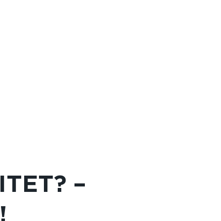
ITET? –
!