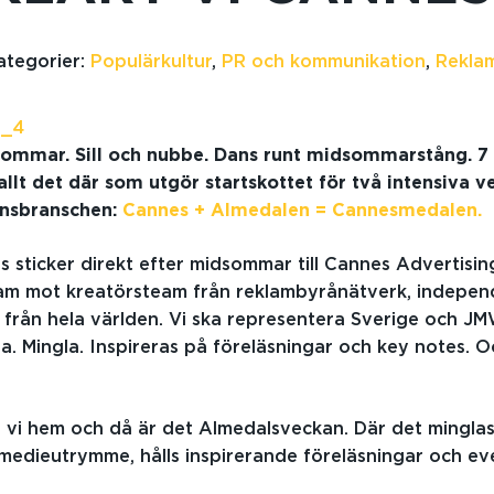
ategorier:
Populärkultur
,
PR och kommunikation
,
Rekla
sommar. Sill och nubbe. Dans runt midsommarstång. 7 
lt det där som utgör startskottet för två intensiva v
nsbranschen:
Cannes + Almedalen = Cannesmedalen.
 sticker direkt efter midsommar till Cannes Advertising
klam mot kreatörsteam från reklambyrånätverk, indepe
från hela världen. Vi ska representera Sverige och JM
a. Mingla. Inspireras på föreläsningar och key notes. Oc
vi hem och då är det Almedalsveckan. Där det minglas
 medieutrymme, hålls inspirerande föreläsningar och ev