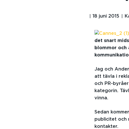
18 juni 2015
K
det snart mid
blommor och al
kommunikatio
Jag och Anders
att tävla i re
och PR-byråer 
kategorin. Tävl
vinna.
Sedan kommer 
publicitet och
kontakter.