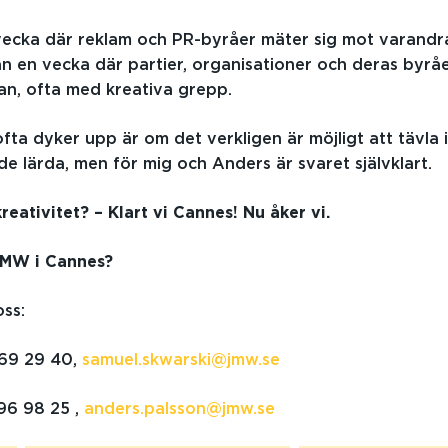
ecka där reklam och PR-byråer mäter sig mot varandra 
n en vecka där partier, organisationer och deras byr
an, ofta med kreativa grepp.
fta dyker upp är om det verkligen är möjligt att tävla i
de lärda, men för mig och Anders är svaret självklart.
kreativitet? – Klart vi Cannes! Nu åker vi.
 JMW i Cannes?
oss:
69 29 40,
samuel.skwarski@jmw.se
96 98 25 ,
anders.palsson@jmw.se