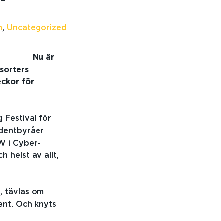
m
,
Uncategorized
Nu är
sorters
eckor för
 Festival för
ndentbyråer
W i Cyber-
h helst av allt,
, tävlas om
ent. Och knyts