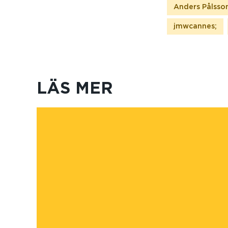
Anders Pålsso
jmwcannes;
LÄS MER