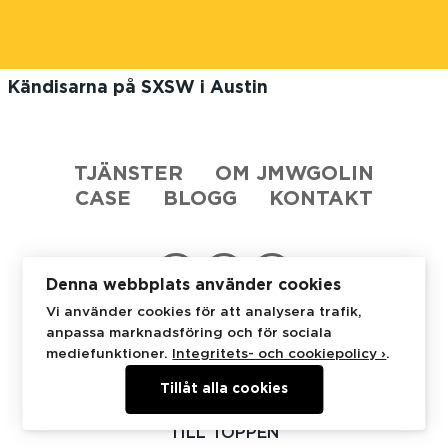
Kändisarna på SXSW i Austin
TJÄNSTER
OM JMWGOLIN
CASE
BLOGG
KONTAKT
Denna webbplats använder cookies
Vi använder cookies för att analysera trafik,
anpassa marknadsföring och för sociala
JMWGolin
Stureplan 4C
114 35 Stockholm
mediefunktioner.
Integritets- och cookiepolicy ›
.
+46 8 53 48 07 50
Tillåt alla cookies
TILL TOPPEN