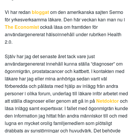
Vi har redan
bloggat
om den amerikanska sajten Sermo
för yrkesverksamma läkare. Den här veckan kan man nu i
The Economist
också läsa om framtiden för
användargenererat hälsoinnehåll under rubriken Health
2.0.
Själv har jag det senaste året tack vare just
användargenererat innehåll kunna ställa ”diagnoser” om
ögonmigrän, prostatacancer och kattbett. I kontakten med
läkare har jag eller mina anhöriga sedan varit väl
förberedda och pålästa med hjälp av inlägg från andra
personer i olika forum, underlag till läkare inför arbetet med
att ställa diagnoser eller genom att gå in på
Netdoktor
och
läsa inlägg samt expertsvar. I fallet med ögonmigrän kunde
den information jag hittat från andra människor till och med
lugna en mycket orolig familjemedlem som plötsligt
drabbats av synstörningar och huvudvärk. Det behövde