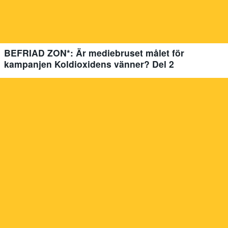
BEFRIAD ZON*: Är mediebruset målet för
kampanjen Koldioxidens vänner? Del 2