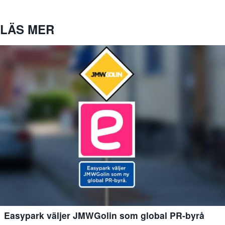
LÄS MER
Easypark väljer JMWGolin som global PR-byrå