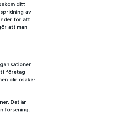
 bakom ditt
 spridning av
inder för att
gör att man
rganisationer
ett företag
nen blir osäker
er. Det är
an försening.