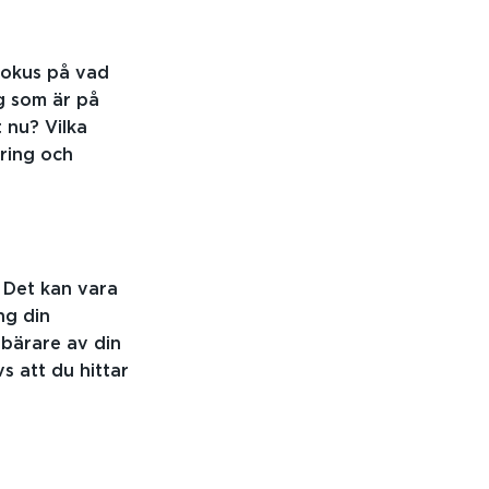
fokus på vad
g som är på
t nu? Vilka
ering och
 Det kan vara
ng din
 bärare av din
vs att du hittar