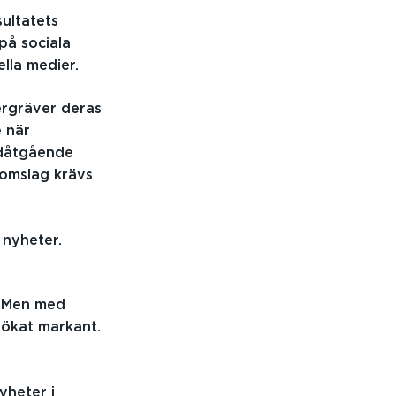
sultatets
på sociala
lla medier.
ergräver deras
e när
edåtgående
nomslag krävs
 nyheter.
t. Men med
 ökat markant.
yheter i