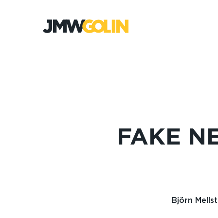
Gå
till
innehåll
FAKE NE
Björn Mells