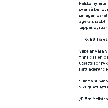
Falska nyheter
svar så behöve
sin egen berät
agera snabbt. 
tappar dyrbar 
6. Ett företa
Vilka är våra 
finns det en o
utsätts för ry
i sitt agerand
Summa summaru
viktigt att ly
/Björn Mellstr