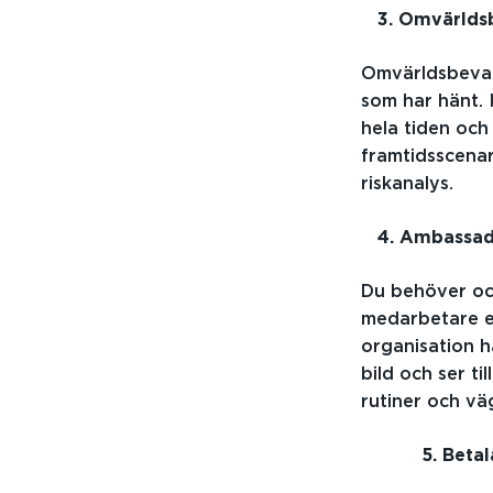
3. Omvärldsbe
Omvärldsbevakn
som har hänt.
hela tiden och 
framtidsscenar
riskanalys.
4. Ambassadö
Du behöver oc
medarbetare el
organisation ha
bild och ser ti
rutiner och vä
5. Betala f