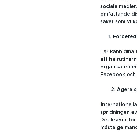
sociala medier
omfattande dis
saker som vi 
1. Förbered 
Lär känn dina 
att ha rutiner
organisationen
Facebook och 
2. Agera s
Internationell
spridningen av
Det kräver för
måste ge manda