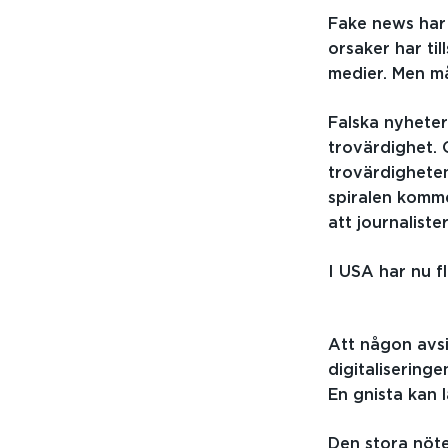
Fake news har 
orsaker har ti
medier. Men må
Falska nyheter
trovärdighet. 
trovärdigheten
spiralen komme
att journaliste
I USA har nu f
Att någon avsi
digitalisering
En gnista kan l
Den stora nöte