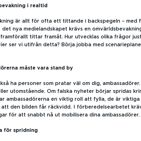
vakning i realtid
ing är allt för ofta ett tittande i backspegeln – med 
 I det nya medielandskapet krävs en omvärldsbevaknin
framförallt tittar framåt. Hur utvecklas olika frågor jus
ier ser vi utifrån detta? Börja jobba med scenarieplan
rerna måste vara stand by
kså ha personer som pratar väl om dig, ambassadörer.
ler utomstående. Om falska nyheter börjar spridas kri
r ambassadörerna en viktig roll att fylla, de är viktiga
ll att den bilden får räckvidd. I förberedelsearbetet krä
gar för att snabbt nå ut mobilisera dina ambassadörer.
ör spridning