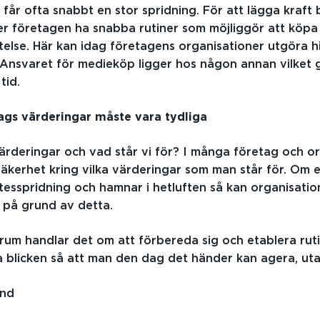
 får ofta snabbt en stor spridning. För att lägga kraft
r företagen ha snabba rutiner som möjliggör att köpa
telse. Här kan idag företagens organisationer utgöra h
Ansvaret för medieköp ligger hos någon annan vilket 
tid.
gs värderingar måste vara tydliga
värderingar och vad står vi för? I många företag och o
säkerhet kring vilka värderingar som man står för. Om 
ktesspridning och hamnar i hetluften så kan organisatio
e på grund av detta.
m handlar det om att förbereda sig och etablera rutin
fta blicken så att man den dag det händer kan agera, ut
and