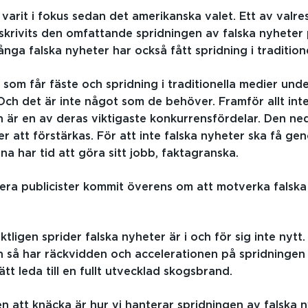
varit i fokus sedan det amerikanska valet. Ett av valre
llskrivits den omfattande spridningen av falska nyheter 
nga falska nyheter har också fått spridning i traditione
 som får fäste och spridning i traditionella medier und
Och det är inte något som de behöver. Framför allt int
 är en av deras viktigaste konkurrensfördelar. Den n
r att förstärkas. För att inte falska nyheter ska få ge
rna har tid att göra sitt jobb, faktagranska.
lera publicister kommit överens om att motverka falska
ktligen sprider falska nyheter är i och för sig inte nyt
en så har räckvidden och accelerationen på spridningen
ätt leda till en fullt utvecklad skogsbrand.
n att knäcka är hur vi hanterar spridningen av falska n