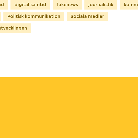
nd
digital samtid
fakenews
journalistik
kommu
Politisk kommunikation
Sociala medier
utvecklingen