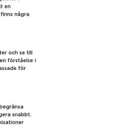
it en
 finns några
r och se till
en förståelse i
assade för
 begränsa
gera snabbt.
nisationer