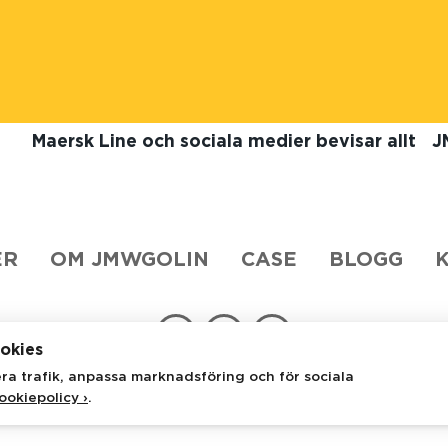
Maersk Line och sociala medier bevisar allt
J
ER
OM JMWGOLIN
CASE
BLOGG
okies
era trafik, anpassa marknadsföring och för sociala
olin
Stureplan 4C
114 35 Stockholm
+46 8 53 48 
ookiepolicy ›
.