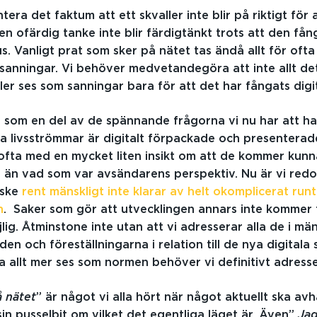
era det faktum att ett skvaller inte blir på riktigt för 
 en ofärdig tanke inte blir färdigtänkt trots att den fån
. Vanligt prat som sker på nätet tas ändå allt för oft
 sanningar. Vi behöver medvetandegöra att inte allt d
ller ses som sanningar bara för att det har fångats digi
g som en del av de spännande frågorna vi nu har att h
ra livsströmmar är digitalt förpackade och presenterade
ofta med en mycket liten insikt om att de kommer kunn
t än vad som var avsändarens perspektiv. Nu är vi redo
nske
rent mänskligt inte klarar av helt okomplicerat runt
n
. Saker som gör att utvecklingen annars inte kommer 
lig. Åtminstone inte utan att vi adresserar alla de i mä
n och föreställningarna i relation till de nya digitala 
la allt mer ses som normen behöver vi definitivt adresse
å nätet
” är något vi alla hört när något aktuellt ska avh
sin pusselbit om vilket det egentliga läget är. Även”
Jag