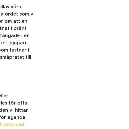
allas våra
vna ordet som vi
r om att en
tnat i pränt.
 fångade i en
ett djupare
som fastnar i
måpratet till
ller
les för ofta,
den vi hittar
 för agenda
tt veta vad