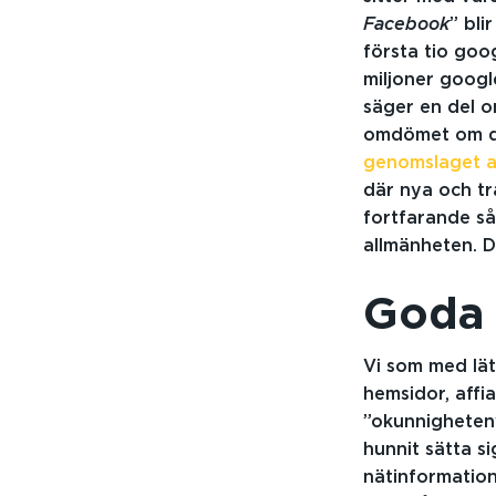
Facebook
” bli
första tio goo
miljoner google
säger en del o
omdömet om den
genomslaget a
där nya och tr
fortfarande så
allmänheten. D
Goda
Vi som med lät
hemsidor, affia
”okunnigheten”
hunnit sätta si
nätinformation 