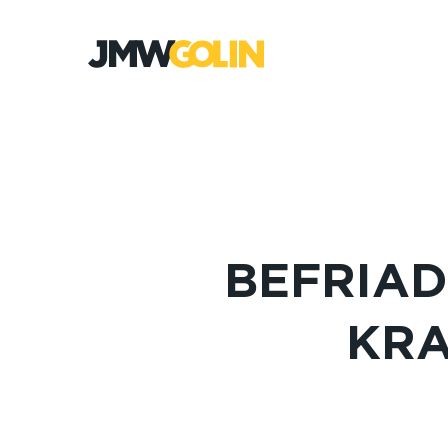
Gå
till
innehåll
BEFRIAD
KRA