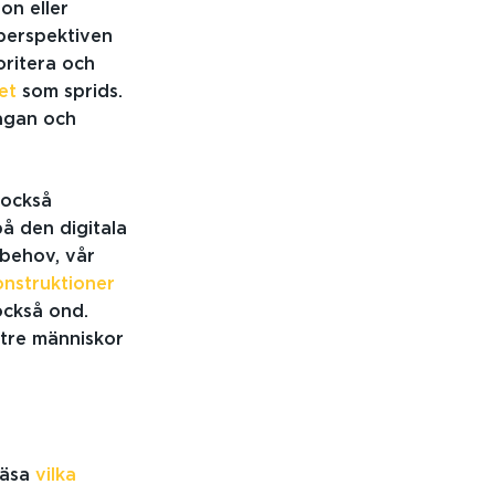
on eller
 perspektiven
oritera och
et
som sprids.
rågan och
d också
å den digitala
behov, vår
nstruktioner
också ond.
ättre människor
läsa
vilka