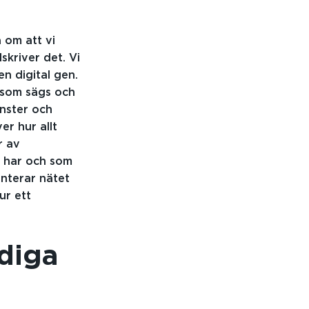
 om att vi
lskriver det. Vi
en digital gen.
t som sägs och
nster och
er hur allt
r av
n har och som
anterar nätet
ur ett
rdiga