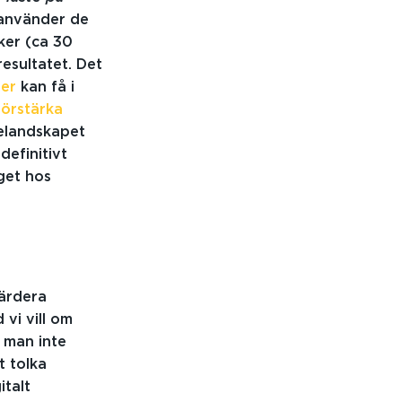
 använder de
ker (ca 30
resultatet. Det
ner
kan få i
förstärka
ielandskapet
definitivt
aget hos
värdera
 vi vill om
 man inte
t tolka
italt