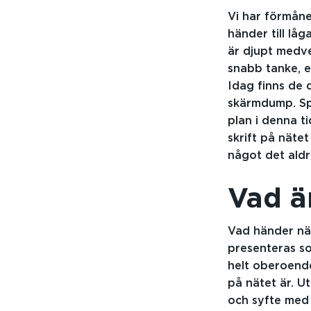
Vi har förmånen
händer till låg
är djupt medv
snabb tanke, e
Idag finns de 
skärmdump. Sp
plan i denna t
skrift på näte
något det aldr
Vad ä
Vad händer när
presenteras som
helt oberoende
på nätet är. U
och syfte med