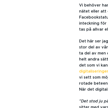
Vi behöver hant
nätet eller att
Facebookstatus
inteckning för
tas på allvar e
Det här ser ja
stor del av vå
ta del av men 
helt andra sät
det som vi ka
digitaliseringe
vi sett som möj
rotade beteende
När det digita
”Det stod ju p
sitter med var