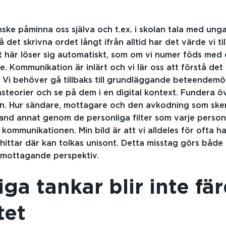
ske påminna oss själva och t.ex. i skolan tala med unga
då det skrivna ordet långt ifrån alltid har det värde vi til
det här löser sig automatiskt, som om vi numer föds med 
te. Kommunikation är inlärt och vi lär oss att förstå de
 Vi behöver gå tillbaks till grundläggande beteendemö
teorier och se på dem i en digital kontext. Fundera öv
. Hur sändare, mottagare och den avkodning som ske
and annat genom de personliga filter som varje perso
i kommunikationen. Min bild är att vi alldeles för ofta h
hittar där kan tolkas unisont. Detta misstag görs både 
mottagande perspektiv.
ga tankar blir inte fä
tet