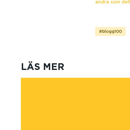
andra som delt
#blogg100
LÄS MER