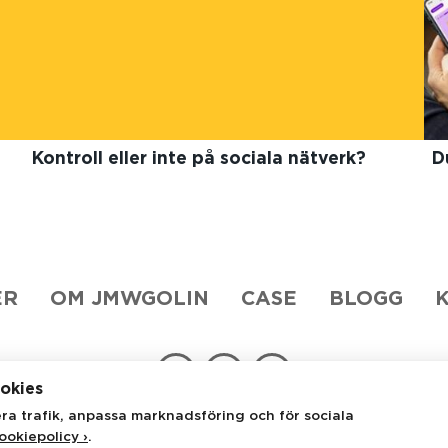
Kontroll eller inte på sociala nätverk?
D
ER
OM JMWGOLIN
CASE
BLOGG
okies
era trafik, anpassa marknadsföring och för sociala
olin
Stureplan 4C
114 35 Stockholm
+46 8 53 48 
ookiepolicy ›
.