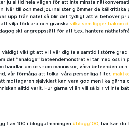
r ju alltid hela vägen för att inte minsta nätkonversati
nn. När till och med journalister glömmer de källkritiska
as upp från nätet så blir det tydligt att vi behöver pri
 att vilja förklara och granska
vilka som ligger bakom d
dagogiskt angreppssätt för att t.ex. hantera näthatsf
 väldigt viktigt att vi i vår digitala samtid i större gra
m det ”analoga” beteendemönstret vi tar med oss in p
om handlar om oss som människor, våra beteenden och 
d, vår förmåga att tolka, våra personliga filter,
maktko
tt mottagaren självklart kan vara god men lika gärna 
iskan alltid varit. Hur gärna vi än vill så blir vi inte b
ägg 1 av 100 i bloggutmaningen
#blogg100
, här kan du 