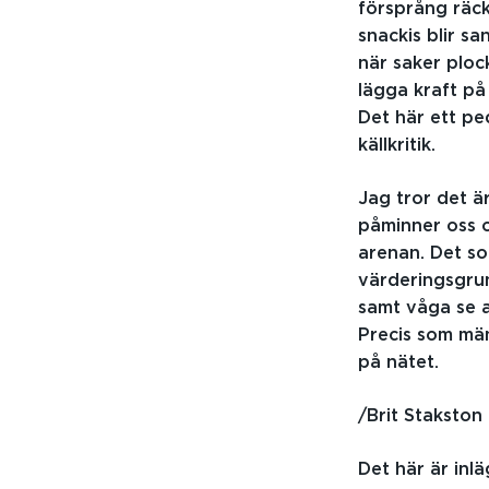
försprång räcke
snackis blir sa
när saker plock
lägga kraft på
Det här ett pe
källkritik.
Jag tror det är
påminner oss o
arenan. Det s
värderingsgrun
samt våga se a
Precis som männ
på nätet.
/Brit Stakston
Det här är inl