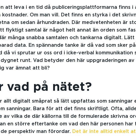
 att leva i en tid då publiceringsplattformarna finns i 
a kostnader. Om man vill. Det finns en styrka i det skri
etna om sedan århundraden. Där medvetenheten är sto
tt flyktigt samtal är något helt annat än orden som fas
där många snabba samtalen och tankarna digitalt. Lätt
arad data. En spännande tanke är då vad som sker på 
id då vi sprutar ur oss ord i icke-verbal kommunikation 
t dygnet runt. Vad betyder den här uppgraderingen av s
ig var ämnat att bli?
r vad på nätet?
 allt digitalt småprat så lätt uppfattas som sanningar e
 sanningar. Bara för att det finns skriftligt. Ofta, allde
 av vilka de där källorna till de formulerade skrivna or
tan en större eftertanke om vad den här personen har
 de perspektiv man förordar.
Det är inte alltid enkelt a