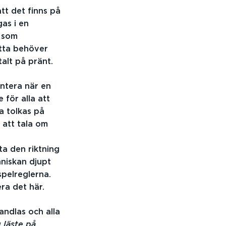
att det finns på
gas i en
a som
etta behöver
talt på pränt.
antera när en
 för alla att
a tolkas på
 att tala om
ta den riktning
nniskan djupt
spelreglerna.
ra det här.
andlas och alla
 läste på