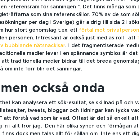
r en referensram för sanningen
”
. Det finns många som
gleträffarna som sina referenskällor. 70% av de som sö
sökningar per dag i Sverige) går aldrig till sida 2 i sök
m hur stort genomslag t.ex. ett
förtal mot privatperso
 personen. Intressant är också just medias roll i att
v bubblande nätsnackisar
. I det fragmentiserade med
aditionella medier lever i en spännande symbios är det 
 att traditionella medier bidrar till det breda genomsl
å om inte förr blir det sanningar.
 men också onda
thet kan analysera ett sökresultat, se skillnad på och 
liatesajter, tweets, bloggar och tidningar kan tycka vad
 att förstå vad som är vad. Oftast är det så enkelt att
g in i allt tror jag. Den här olika synen och förmågan at
finns dock men talas allt för sällan om. Inte ens ett dig