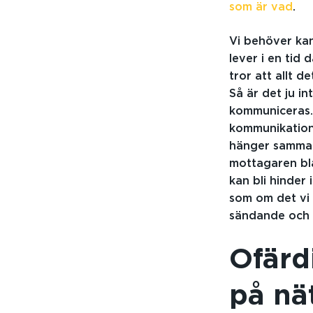
som är vad
.
Vi behöver kan
lever i en tid 
tror att allt 
Så är det ju in
kommuniceras.
kommunikations
hänger samman
mottagaren bl
kan bli hinder 
som om det vi 
sändande och 
Ofärdi
på nä