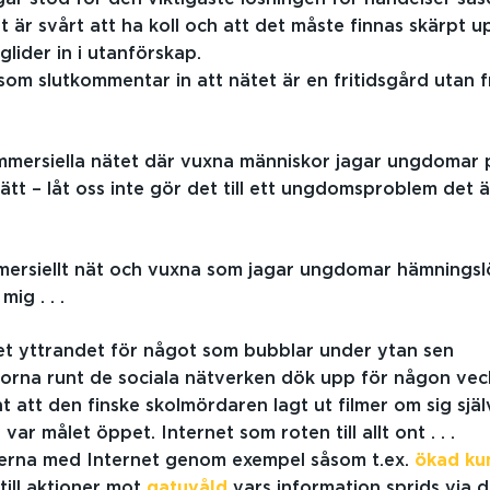
et är svårt att ha koll och att det måste finnas skärpt
lider in i utanförskap.
som slutkommentar in att nätet är en fritidsgård utan fr
mmersiella nätet där vuxna människor jagar ungdomar 
ätt – låt oss inte gör det till ett ungdomsproblem det ä
ersiellt nät och vuxna som jagar ungdomar hämningslö
ig . . .
et yttrandet för något som bubblar under ytan sen
gorna runt de sociala nätverken dök upp för någon vec
 att den finske skolmördaren lagt ut filmer om sig själv
ar målet öppet. Internet som roten till allt ont . . .
terna med Internet genom exempel såsom t.ex.
ökad ku
ill aktioner mot
gatuvåld
vars information sprids via d