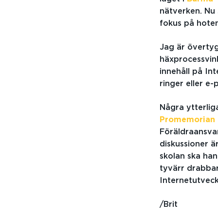
nätverken. Nu 
fokus på hoten
Jag är övertyg
häxprocessvink
innehåll på In
ringer eller e-
Några ytterlig
Promemorian
Föräldraansva
diskussioner ä
skolan ska han
tyvärr drabbar
Internetutveck
/Brit