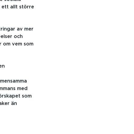
ett allt större
tringar av mer
elser och
er om vem som
en
 gemensamma
sammans med
nförskapet som
aker än