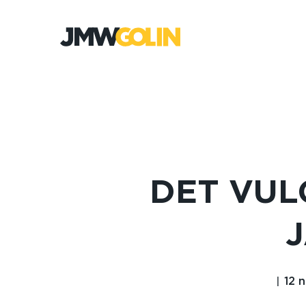
Gå
till
innehåll
DET VUL
12 