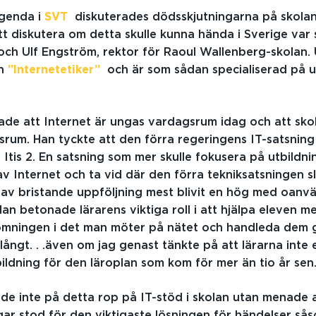
genda i
SVT
diskuterades dödsskjutningarna på skolan 
tt diskutera om detta skulle kunna hända i Sverige var 
och Ulf Engström, rektor för Raoul Wallenberg-skolan.
ln
”Internetetiker”
och är som sådan specialiserad på 
de att Internet är ungas vardagsrum idag och att sko
srum. Han tyckte att den förra regeringens IT-satsnin
Itis 2. En satsning som mer skulle fokusera på utbildnin
 Internet och ta vid där den förra tekniksatsningen sl
av bristande uppföljning mest blivit en hög med oanv
Han betonade lärarens viktiga roll i att hjälpa eleven m
ömningen i det man möter på nätet och handleda dem g
långt. . .även om jag genast tänkte på att lärarna inte 
bildning för den läroplan som kom för mer än tio år sen
de inte på detta rop på IT-stöd i skolan utan menade a
ngar stod för den viktigaste lösningen för händelser så