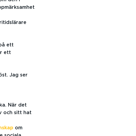
 uppmärksamhet
itidslärare
på ett
r ett
st. Jag ser
ka. När det
 och sitt hat
nskap
om
e sociala