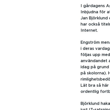
I gårdagens A
Inbjudna för a
Jan Björklund 
har också tite
Internet.
Engström mena
i deras vardag
följas upp med 
användandet av
idag på grund 
på skolorna). 
rimlighetsbed
Lät bra så här 
ordentlig fort
Björklund haka
just IT-satsni