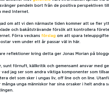
svänger pendeln bort från de positiva perspektiven till 
 med Internet.
ad om att vi den närmaste tiden kommer att se fler yt
lade och bakåtsträvande försök att kontrollera förete
ternet. Förra veckans
förslag
om att spara teleuppgift
postar vem under ett år passar väl in här.
are reflektioner kring detta ger Jonas Morian på blogg
r, sunt förnuft, källkritik och gemensamt ansvar med
r vad jag ser som andra viktiga komponenter som till
tera det som sker i ungas liv, off line och on line. Uta
 många unga människor har sina orsaker i helt andra s
lingen.