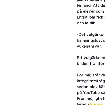
Finland. Att d
på elever som g
Engström fick 
och la till:
-Det vulgärko
hämningslöst s
vuxenansvar.
Ett vulgärkomm
bilden framför m
För mig står d
integritetsfrå
sedan blev känt
på YouTube så v
Från möjlighe
läget i
Burma
t