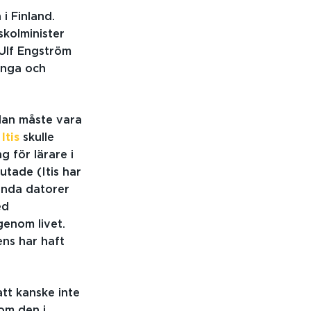
i Finland.
skolminister
 Ulf Engström
unga och
lan måste vara
g
Itis
skulle
g för lärare i
utade (Itis har
ända datorer
ed
enom livet.
ens har haft
.
tt kanske inte
som den i