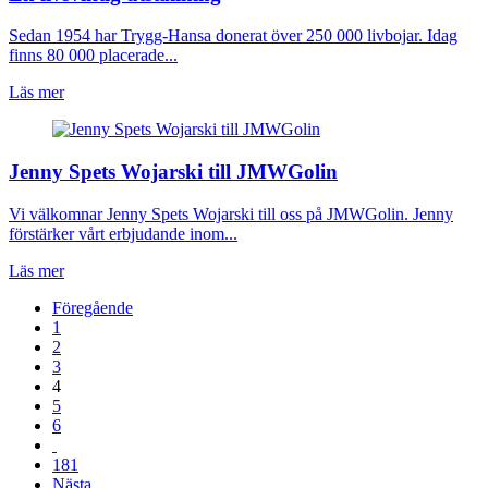
Sedan 1954 har Trygg-Hansa donerat över 250 000 livbojar. Idag
finns 80 000 placerade...
Läs mer
Jenny Spets Wojarski till JMWGolin
Vi välkomnar Jenny Spets Wojarski till oss på JMWGolin. Jenny
förstärker vårt erbjudande inom...
Läs mer
Föregående
1
2
3
4
5
6
181
Nästa