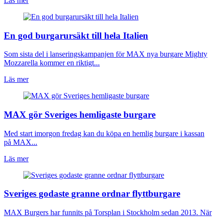
Läs mer
En god burgarursäkt till hela Italien
Som sista del i lanseringskampanjen för MAX nya burgare Mighty
Mozzarella kommer en riktigt...
Läs mer
MAX gör Sveriges hemligaste burgare
Med start imorgon fredag kan du köpa en hemlig burgare i kassan
på MAX...
Läs mer
Sveriges godaste granne ordnar flyttburgare
MAX Burgers har funnits på Torsplan i Stockholm sedan 2013. När