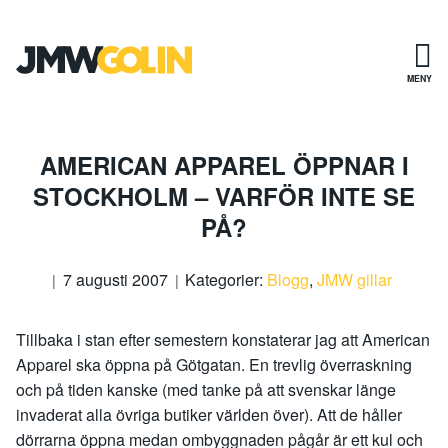
Gå
till
innehåll
MENY
AMERICAN APPAREL ÖPPNAR I
STOCKHOLM – VARFÖR INTE SE
PÅ?
7 augusti 2007
Kategorier:
Blogg
,
JMW gillar
Tillbaka i stan efter semestern konstaterar jag att American
Apparel ska öppna på Götgatan. En trevlig överraskning
och på tiden kanske (med tanke på att svenskar länge
invaderat alla övriga butiker världen över). Att de håller
dörrarna öppna medan ombyggnaden pågår är ett kul och