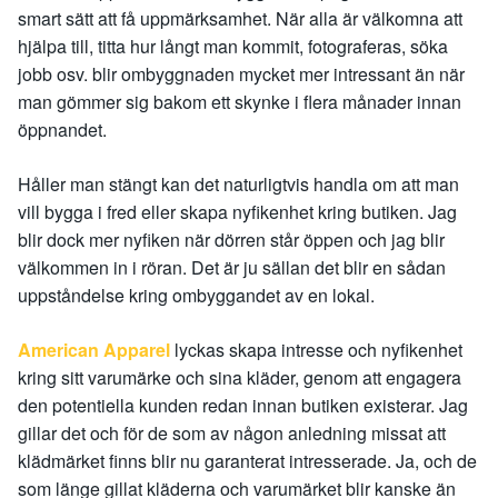
smart sätt att få uppmärksamhet. När alla är välkomna att
hjälpa till, titta hur långt man kommit, fotograferas, söka
jobb osv. blir ombyggnaden mycket mer intressant än när
man gömmer sig bakom ett skynke i flera månader innan
öppnandet.
Håller man stängt kan det naturligtvis handla om att man
vill bygga i fred eller skapa nyfikenhet kring butiken. Jag
blir dock mer nyfiken när dörren står öppen och jag blir
välkommen in i röran. Det är ju sällan det blir en sådan
uppståndelse kring ombyggandet av en lokal.
American Apparel
lyckas skapa intresse och nyfikenhet
kring sitt varumärke och sina kläder, genom att engagera
den potentiella kunden redan innan butiken existerar. Jag
gillar det och för de som av någon anledning missat att
klädmärket finns blir nu garanterat intresserade. Ja, och de
som länge gillat kläderna och varumärket blir kanske än